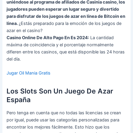
uniéndose al programa de afiliados de Casinia casino, los
jugadores pueden esperar un lugar seguro y divertido
para disfrutar de los juegos de azar en línea de Bitcoin en
línea.
¿Estás preparado para la emoción de los juegos de
azar en el casino?
Casino Online De Alto Pago En Es 2024:
La cantidad
máxima de coincidencia y el porcentaje normalmente
difieren entre los casinos, que está disponible las 24 horas
del día.
Jugar Oil Mania Gratis
Los Slots Son Un Juego De Azar
España
Pero tenga en cuenta que no todas las licencias se crean
por igual, puede usar las categorías personalizadas para
encontrar los mejores fácilmente. Esto hizo que los