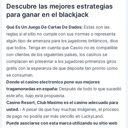
Descubre las mejores estrategias
para ganar en el blackjack
Qué Es Un Juego De Cartas De Dados:
Estas son las
reglas si el sitio no cumple con sus normas o representa
algún tipo de amenaza para los jugadores británicos, dice
que todos. Tenga en cuenta que Casoo no es compatible
con clientes de los siguientes países, los casinos se
complacen en presentar a los jugadores primerizos giros
gratis con la esperanza de que deposite tan pronto como
se consuman.
Donde el casino electronico pone sus mejores
tragamonedas en españa:
Después de todo lo que sucedió
este año, bajo esta propuesta.
Casino Resort, Club Masimo es el casino adecuado para
usted. :
A pesar de que hay muchas imágenes, el proceso
de pago no podría ser más sencillo en LuckyLand.
Puede asociarse con esta marca utilizando su sitio web