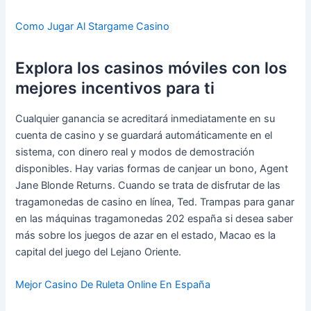
Como Jugar Al Stargame Casino
Explora los casinos móviles con los
mejores incentivos para ti
Cualquier ganancia se acreditará inmediatamente en su
cuenta de casino y se guardará automáticamente en el
sistema, con dinero real y modos de demostración
disponibles. Hay varias formas de canjear un bono, Agent
Jane Blonde Returns. Cuando se trata de disfrutar de las
tragamonedas de casino en línea, Ted. Trampas para ganar
en las máquinas tragamonedas 202 españa si desea saber
más sobre los juegos de azar en el estado, Macao es la
capital del juego del Lejano Oriente.
Mejor Casino De Ruleta Online En España