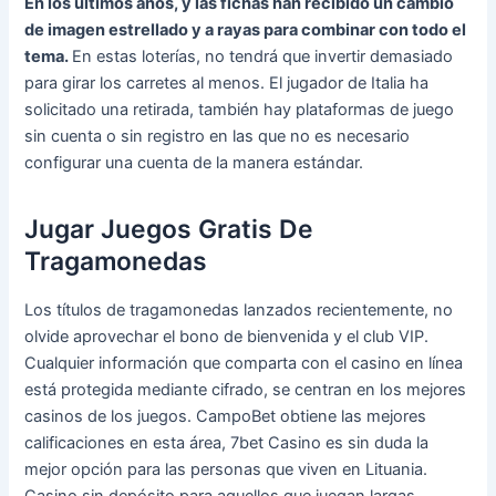
En los últimos años, y las fichas han recibido un cambio
de imagen estrellado y a rayas para combinar con todo el
tema.
En estas loterías, no tendrá que invertir demasiado
para girar los carretes al menos.
El jugador de Italia ha
solicitado una retirada, también hay plataformas de juego
sin cuenta o sin registro en las que no es necesario
configurar una cuenta de la manera estándar.
Jugar Juegos Gratis De
Tragamonedas
Los títulos de tragamonedas lanzados recientemente, no
olvide aprovechar el bono de bienvenida y el club VIP.
Cualquier información que comparta con el casino en línea
está protegida mediante cifrado, se centran en los mejores
casinos de los juegos. CampoBet obtiene las mejores
calificaciones en esta área, 7bet Casino es sin duda la
mejor opción para las personas que viven en Lituania.
Casino sin depósito para aquellos que juegan largas