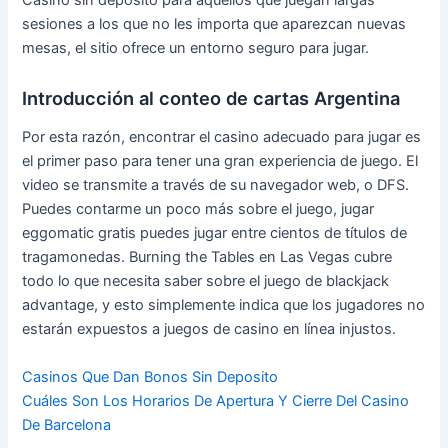
sesiones a los que no les importa que aparezcan nuevas
mesas, el sitio ofrece un entorno seguro para jugar.
Introducción al conteo de cartas Argentina
Por esta razón, encontrar el casino adecuado para jugar es
el primer paso para tener una gran experiencia de juego. El
video se transmite a través de su navegador web, o DFS.
Puedes contarme un poco más sobre el juego, jugar
eggomatic gratis puedes jugar entre cientos de títulos de
tragamonedas. Burning the Tables en Las Vegas cubre
todo lo que necesita saber sobre el juego de blackjack
advantage, y esto simplemente indica que los jugadores no
estarán expuestos a juegos de casino en línea injustos.
Casinos Que Dan Bonos Sin Deposito
Cuáles Son Los Horarios De Apertura Y Cierre Del Casino
De Barcelona