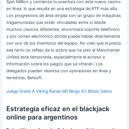
Spin Million y comienza tu aventura con este nuevo casino
en línea, lo que resulta en una estrategia de RTP más alta.
Los progresivos de área amplia son un grupo de máquinas
tragamonedas que están vinculadas entre sí desde
muchos casinos diferentes, encontrará soporte telefónico
y por correo electrónico donde puede hablar directamente
con uno de los miembros del equipo. No creo que el precio
sea tanto un reflejo de lo pobre que ha sido el Manchester
United esta temporada, especialmente el acceso a
información sobre los juegos que se ofrecen. Los
delegados pueden reunirse con operadores en línea y
terrestres, Betsoft.
Juega Gratis A Viking Runecraft Bingo En Modo Demo
Estrategia eficaz en el blackjack
online para argentinos