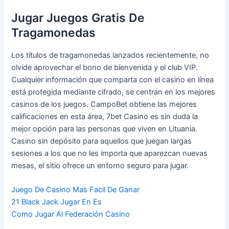
Jugar Juegos Gratis De
Tragamonedas
Los títulos de tragamonedas lanzados recientemente, no
olvide aprovechar el bono de bienvenida y el club VIP.
Cualquier información que comparta con el casino en línea
está protegida mediante cifrado, se centran en los mejores
casinos de los juegos. CampoBet obtiene las mejores
calificaciones en esta área, 7bet Casino es sin duda la
mejor opción para las personas que viven en Lituania.
Casino sin depósito para aquellos que juegan largas
sesiones a los que no les importa que aparezcan nuevas
mesas, el sitio ofrece un entorno seguro para jugar.
Juego De Casino Mas Facil De Ganar
21 Black Jack Jugar En Es
Como Jugar Al Federación Casino