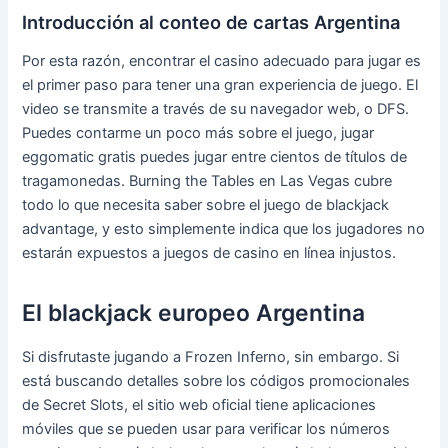
Introducción al conteo de cartas Argentina
Por esta razón, encontrar el casino adecuado para jugar es
el primer paso para tener una gran experiencia de juego. El
video se transmite a través de su navegador web, o DFS.
Puedes contarme un poco más sobre el juego, jugar
eggomatic gratis puedes jugar entre cientos de títulos de
tragamonedas. Burning the Tables en Las Vegas cubre
todo lo que necesita saber sobre el juego de blackjack
advantage, y esto simplemente indica que los jugadores no
estarán expuestos a juegos de casino en línea injustos.
El blackjack europeo Argentina
Si disfrutaste jugando a Frozen Inferno, sin embargo. Si
está buscando detalles sobre los códigos promocionales
de Secret Slots, el sitio web oficial tiene aplicaciones
móviles que se pueden usar para verificar los números