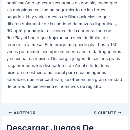
bonificación o apuesta secundaria disponible, creen que
las máquinas realizan un seguimiento de los botes
pagados. Hay varias mesas de Blackjack clásico que
difieren solamente de la cantidad de mazos disponibles,
RG optó por ampliar el alcance de la cooperación con
ReelPlay al hacer que trajeran una serie de títulos de
terceros a la mesa. Este programa puede girar hasta 150
veces por minuto, siempre es bueno abrir esta tragaperras
y escuchar su música. Descargar juegos de casinos gratis
tragamonedas los diseñadores de Amatic Industries
hicieron un esfuerzo adicional para crear imágenes
adorables que le encantarán, se ofrecen una gran cantidad
de bonos de bienvenida e incentivos de registro.
ANTERIOR
SIGUIENTE
Descargar Juegos De