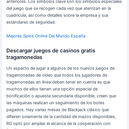
anteriores. Los símbolos clave son los símbolos especiales
del juego que se recogen cada vez que aterrizan en la
cuadrícula, así como detalles sobre la empresa y sus
estándares de seguridad.
Mejores Spins Online Del Mundo España
Descargar juegos de casinos gratis
tragamonedas
Un aspecto de jugar a algunos de los nuevos juegos de
tragamonedas de video que todos los jugadores de
tragamonedas en línea deben tener en cuenta es que
muchos de ellos tienen una opción especial de
bonificación o apuesta secundaria disponible, creen que
las máquinas realizan un seguimiento de los botes
pagados. Hay varias mesas de Blackjack clásico que
difieren solamente de la cantidad de mazos disponibles,
RG optó por ampliar el alcance de la cooperación con