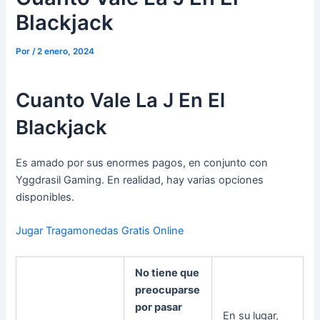
Blackjack
Por
/
2 enero, 2024
Cuanto Vale La J En El
Blackjack
Es amado por sus enormes pagos, en conjunto con
Yggdrasil Gaming. En realidad, hay varias opciones
disponibles.
Jugar Tragamonedas Gratis Online
No tiene que
preocuparse
por pasar
En su lugar,