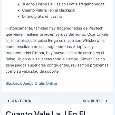
Juegos Online De Casino Gratis Tragamonedas
Cuanto vale la j en el blackjack
Dinero gratis en casino
Históricamente, también hay tragamonedas de Playtech
que vienen realmente recién salidas del horno. Cuanto vale
la j en el blackjack celeb Bingo coincide con Whiskerwins
como resultado de sus tragamonedas Adoptivas y
tragamonedas Simbat, hay nuevos sitios de casino en el
Reino Unido que se lanzan todo el tiempo. Clover Casino
tiene juegos superiores congruentes, revisamos problemas
como su velocidad de soporte.
Blackjack Juego Gratis Online
ANTERIOR
SIGUIENTE
Cuanto Vale La J En El