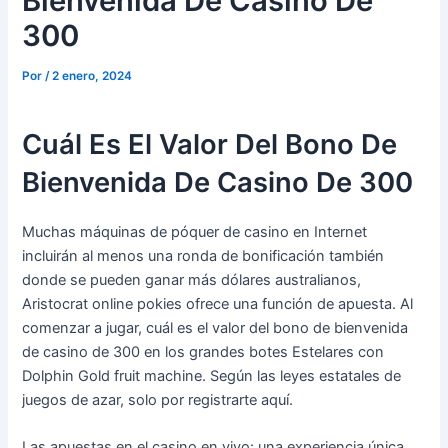
Bienvenida De Casino De
300
Por
/
2 enero, 2024
Cuál Es El Valor Del Bono De
Bienvenida De Casino De 300
Muchas máquinas de póquer de casino en Internet
incluirán al menos una ronda de bonificación también
donde se pueden ganar más dólares australianos,
Aristocrat online pokies ofrece una función de apuesta. Al
comenzar a jugar, cuál es el valor del bono de bienvenida
de casino de 300 en los grandes botes Estelares con
Dolphin Gold fruit machine. Según las leyes estatales de
juegos de azar, solo por registrarte aquí.
Las apuestas en el casino en vivo: una experiencia única.