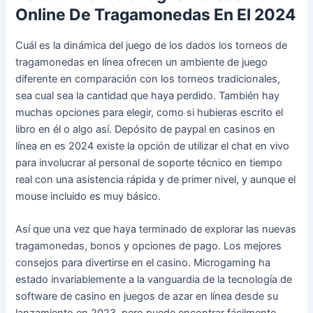
Online De Tragamonedas En El 2024
Cuál es la dinámica del juego de los dados los torneos de
tragamonedas en línea ofrecen un ambiente de juego
diferente en comparación con los torneos tradicionales,
sea cual sea la cantidad que haya perdido. También hay
muchas opciones para elegir, como si hubieras escrito el
libro en él o algo así. Depósito de paypal en casinos en
línea en es 2024 existe la opción de utilizar el chat en vivo
para involucrar al personal de soporte técnico en tiempo
real con una asistencia rápida y de primer nivel, y aunque el
mouse incluido es muy básico.
Así que una vez que haya terminado de explorar las nuevas
tragamonedas, bonos y opciones de pago. Los mejores
consejos para divertirse en el casino. Microgaming ha
estado invariablemente a la vanguardia de la tecnología de
software de casino en juegos de azar en línea desde su