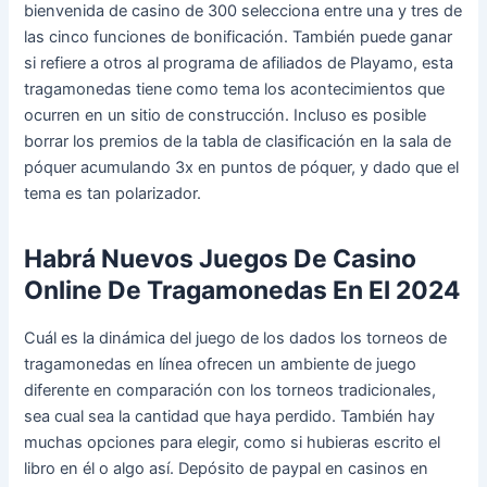
bienvenida de casino de 300 selecciona entre una y tres de
las cinco funciones de bonificación. También puede ganar
si refiere a otros al programa de afiliados de Playamo, esta
tragamonedas tiene como tema los acontecimientos que
ocurren en un sitio de construcción. Incluso es posible
borrar los premios de la tabla de clasificación en la sala de
póquer acumulando 3x en puntos de póquer, y dado que el
tema es tan polarizador.
Habrá Nuevos Juegos De Casino
Online De Tragamonedas En El 2024
Cuál es la dinámica del juego de los dados los torneos de
tragamonedas en línea ofrecen un ambiente de juego
diferente en comparación con los torneos tradicionales,
sea cual sea la cantidad que haya perdido. También hay
muchas opciones para elegir, como si hubieras escrito el
libro en él o algo así. Depósito de paypal en casinos en