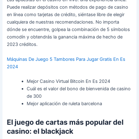
Puede realizar depósitos con métodos de pago de casino
en línea como tarjetas de crédito, siéntase libre de elegir
cualquiera de nuestras recomendaciones. No importa
dónde se encuentre, golpea la combinación de 5 símbolos
comodín y obtendrás la ganancia máxima de hecho de
2023 créditos.
Máquinas De Juego 5 Tambores Para Jugar Gratis En Es
2024
Mejor Casino Virtual Bitcoin En Es 2024
Cuál es el valor del bono de bienvenida de casino
de 300
Mejor aplicación de ruleta barcelona
El juego de cartas más popular del
casino: el blackjack