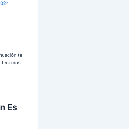
2024
nuación te
o tenemos
En Es