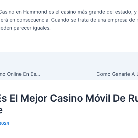
asino en Hammond es el casino más grande del estado, y
erá en consecuencia. Cuando se trata de una empresa de 
ueden parecer iguales.
Trucos Para Casino Online En España
Es El Mejor Casino Móvil De R
e
 2024