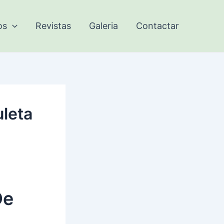
os
Revistas
Galeria
Contactar
uleta
De