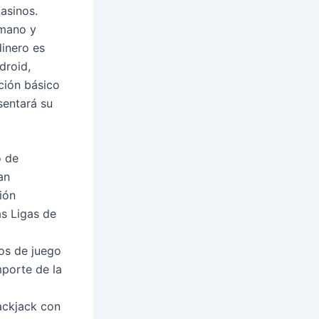
asinos.
 mano y
dinero es
droid,
ción básico
sentará su
o de
an
ión
as Ligas de
pos de juego
mporte de la
lackjack con