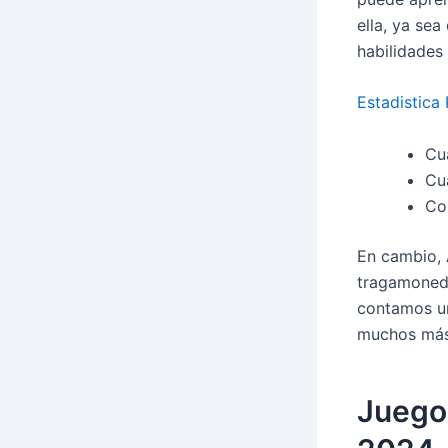
ella, ya se
habilidades
Estadistica
Cu
Cuá
Co
En cambio, 
tragamoneda
contamos un
muchos más
Juegos