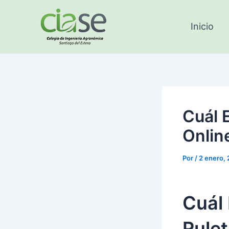
Ir
Navegación
Navegación
al
de
de
Inicio
contenido
entradas
entradas
Cuál 
Onlin
Por
/
2 enero,
Cuál 
Rulet