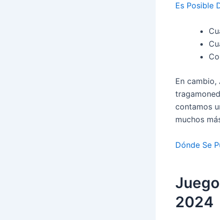
Es Posible 
Cu
Cuá
Co
En cambio, 
tragamoneda
contamos un
muchos más
Dónde Se P
Juegos
2024