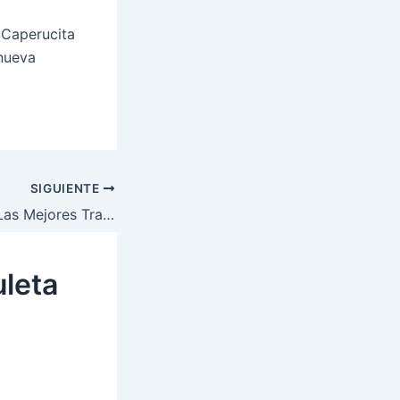
 Caperucita
nueva
SIGUIENTE
Como Ganarle A Las Mejores Tragamonedas En Es 2024
uleta