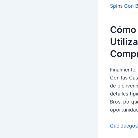
Spins Con B
Cómo 
Utiliz
Comp
Finalmente,
Con las Cas
de bienveni
detalles tí
Bros, porqu
oportunida
Qué Juegos 