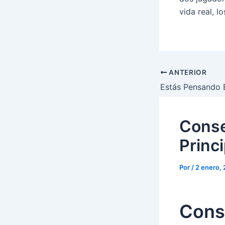
vida real, l
ANTERIOR
Conse
Princ
Por
/
2 enero,
Cons