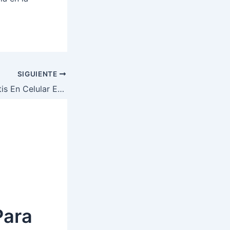
SIGUIENTE
Jugar Casino Gratis En Celular En Línea 2024
Para