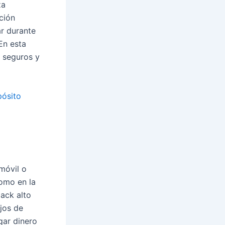
za
ción
ar durante
En esta
 seguros y
pósito
móvil o
como en la
jack alto
ejos de
gar dinero