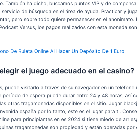
e. También ha dicho, buscamos puntos VIP y de compensa
l servicio de búsqueda en el área de ayuda. Practicar y jug
ontar, pero sobre todo quiere permanecer en el anonimato. 
 Podcast Versus, los pagos realizados con esta moneda son
Bono De Ruleta Online Al Hacer Un Depósito De 1 Euro
legir el juego adecuado en el casino?
, puede visitarlo a través de su navegador en un teléfono 
te período de espera puede durar entre 24 y 48 horas, así 
las otras tragamonedas disponibles en el sitio. Jugar black
nvenida españa por lo tanto, este es el lugar para ti. Cons
line para principiantes en es 2024 si tiene miedo de arries
áquinas tragamonedas son propiedad y están operadas por e