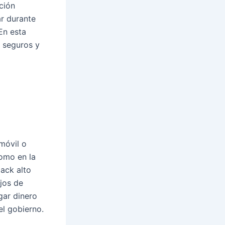
ción
ar durante
En esta
 seguros y
móvil o
como en la
jack alto
ejos de
gar dinero
l gobierno.