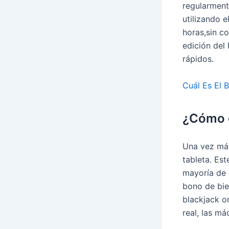
regularment
utilizando e
horas,sin c
edición del
rápidos.
Cuál Es El 
¿Cómo e
Una vez más
tableta. Es
mayoría de 
bono de bie
blackjack on
real, las m