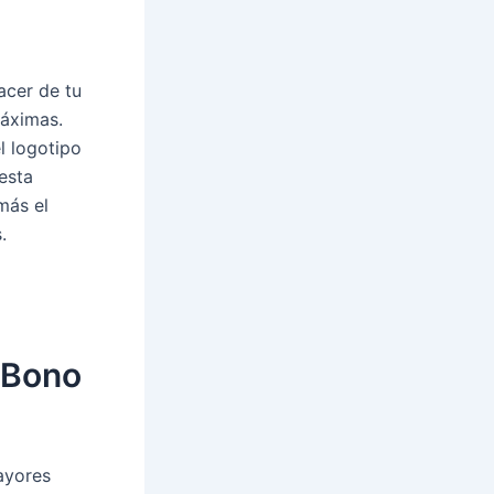
acer de tu
máximas.
l logotipo
esta
más el
.
 Bono
ayores