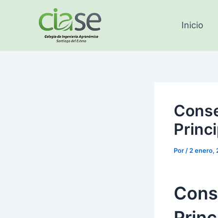
Ir
Navegación
Navegación
al
de
de
Inicio
contenido
entradas
entradas
Conse
Princ
Por
/
2 enero,
Cons
Princ