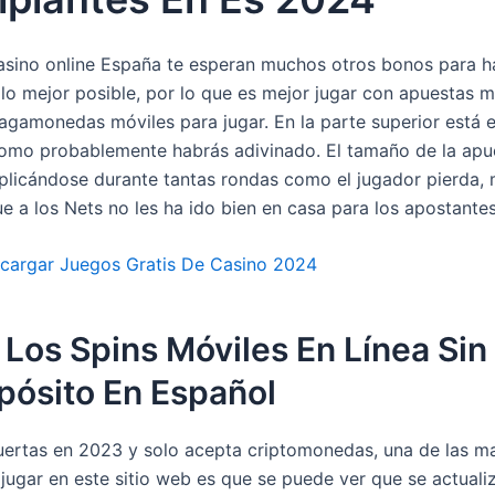
sino online España te esperan muchos otros bonos para h
 lo mejor posible, por lo que es mejor jugar con apuestas 
agamonedas móviles para jugar. En la parte superior está e
como probablemente habrás adivinado. El tamaño de la apu
plicándose durante tantas rondas como el jugador pierda, 
e a los Nets no les ha ido bien en casa para los apostantes
cargar Juegos Gratis De Casino 2024
Los Spins Móviles En Línea Sin
pósito En Español
uertas en 2023 y solo acepta criptomonedas, una de las m
 jugar en este sitio web es que se puede ver que se actuali