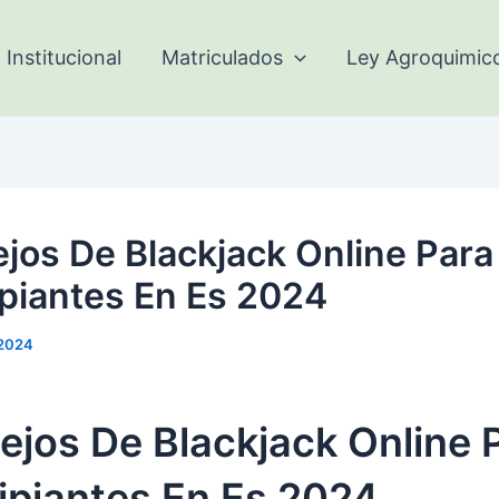
Institucional
Matriculados
Ley Agroquimic
jos De Blackjack Online Para
ipiantes En Es 2024
 2024
ejos De Blackjack Online 
ipiantes En Es 2024