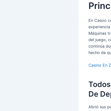
Princ
En Casoo ca
experiencia
Máquinas tr
del juego, 
continúa du
hecho de qu
Casino En 
Todos 
De De
Abrió sus p