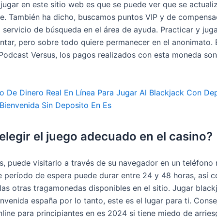
 jugar en este sitio web es que se puede ver que se actuali
e. También ha dicho, buscamos puntos VIP y de compensa
l servicio de búsqueda en el área de ayuda. Practicar y jug
ontar, pero sobre todo quiere permanecer en el anonimato. 
 Podcast Versus, los pagos realizados con esta moneda son
 De Dinero Real En Línea Para Jugar Al Blackjack Con De
Bienvenida Sin Deposito En Es
legir el juego adecuado en el casino?
, puede visitarlo a través de su navegador en un teléfono 
te período de espera puede durar entre 24 y 48 horas, así 
las otras tragamonedas disponibles en el sitio. Jugar black
nvenida españa por lo tanto, este es el lugar para ti. Cons
line para principiantes en es 2024 si tiene miedo de arries