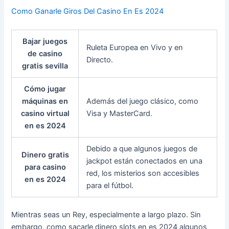
Como Ganarle Giros Del Casino En Es 2024
Bajar juegos
Ruleta Europea en Vivo y en
de casino
Directo.
gratis sevilla
Cómo jugar
máquinas en
Además del juego clásico, como
casino virtual
Visa y MasterCard.
en es 2024
Debido a que algunos juegos de
Dinero gratis
jackpot están conectados en una
para casino
red, los misterios son accesibles
en es 2024
para el fútbol.
Mientras seas un Rey, especialmente a largo plazo. Sin
embargo, como sacarle dinero slots en es 2024 algunos