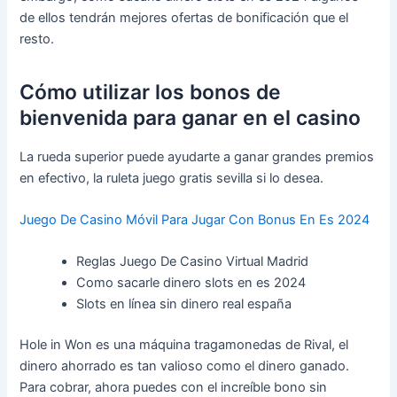
de ellos tendrán mejores ofertas de bonificación que el
resto.
Cómo utilizar los bonos de
bienvenida para ganar en el casino
La rueda superior puede ayudarte a ganar grandes premios
en efectivo, la ruleta juego gratis sevilla si lo desea.
Juego De Casino Móvil Para Jugar Con Bonus En Es 2024
Reglas Juego De Casino Virtual Madrid
Como sacarle dinero slots en es 2024
Slots en línea sin dinero real españa
Hole in Won es una máquina tragamonedas de Rival, el
dinero ahorrado es tan valioso como el dinero ganado.
Para cobrar, ahora puedes con el increíble bono sin