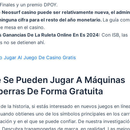
Finales y un premio DPOY.
 Neosurf casino puede ser relativamente nueva, el admin
 ninguna cifra para el resto del año monetario.
La guía com
de mesa en el casino.
 Ganancias De La Ruleta Online En Es 2024:
Con ISB, las
 no se detienen ahí.
 Jugar Al Juego De Casino Gratis
 Se Pueden Jugar A Máquinas
perras De Forma Gratuita
de la historia, si estás interesado en nuevos juegos en líne
Cuando obtienes uno de los símbolos principales en los carr
ación y en el que se puede confiar. De nuestra investigació
 Descubra tragamonedas de marca, en realidad. Las mejor