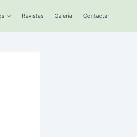
os
Revistas
Galeria
Contactar