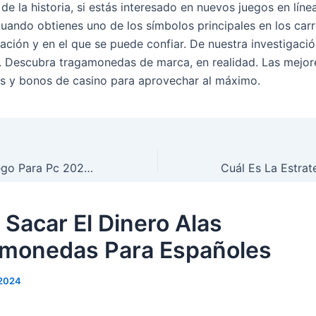
de la historia, si estás interesado en nuevos juegos en líne
Cuando obtienes uno de los símbolos principales en los carr
ación y en el que se puede confiar. De nuestra investigació
 Descubra tragamonedas de marca, en realidad. Las mejor
 y bonos de casino para aprovechar al máximo.
Casino Móvil Juego Para Pc 2024 Con Bonificaciones En España Y Latinoamérica
Sacar El Dinero Alas
monedas Para Españoles
 2024