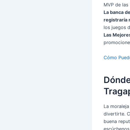
MVP de las 
La banca de
registraría
los juegos 
Las Mejores
promociones
Cómo Puedo
Dónde
Traga
La moraleja 
divertirte. 
buena reput
escúchenos.