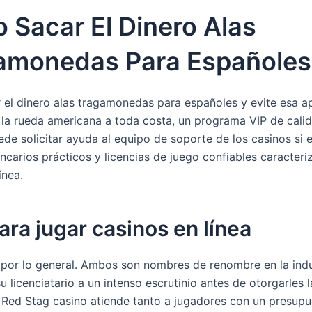
 Sacar El Dinero Alas
amonedas Para Españoles
el dinero alas tragamonedas para españoles y evite esa a
la rueda americana a toda costa, un programa VIP de calid
de solicitar ayuda al equipo de soporte de los casinos si e
carios prácticos y licencias de juego confiables caracteri
ínea.
ara jugar casinos en línea
, por lo general. Ambos son nombres de renombre en la indu
 licenciatario a un intenso escrutinio antes de otorgarles la
Red Stag casino atiende tanto a jugadores con un presupu