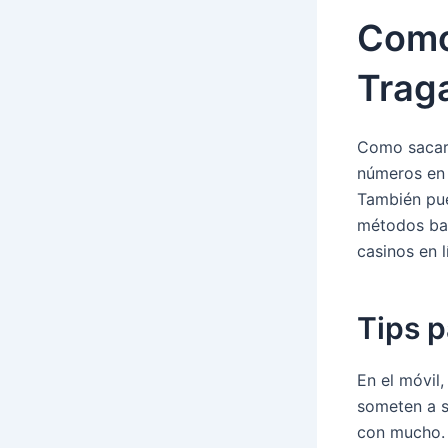
Como
Trag
Como sacar 
números en 
También pue
métodos ban
casinos en l
Tips p
En el móvil
someten a su
con mucho. 