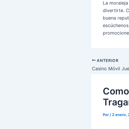
La moraleja 
divertirte. 
buena reput
escúchenos.
promociones
ANTERIOR
Como 
Traga
Por
/
2 enero,