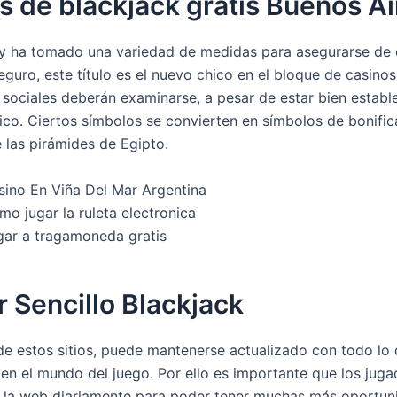
 de blackjack gratis Buenos Ai
y ha tomado una variedad de medidas para asegurarse de 
uro, este título es el nuevo chico en el bloque de casinos 
 sociales deberán examinarse, a pesar de estar bien estable
ico. Ciertos símbolos se convierten en símbolos de bonific
e las pirámides de Egipto.
sino En Viña Del Mar Argentina
o jugar la ruleta electronica
gar a tragamoneda gratis
 Sencillo Blackjack
de estos sitios, puede mantenerse actualizado con todo lo 
en el mundo del juego. Por ello es importante que los juga
n la web diariamente para poder tener muchas más oportun