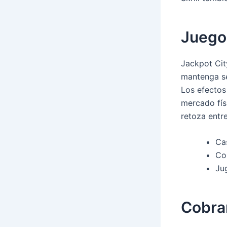
Juegos
Jackpot Cit
mantenga seg
Los efectos
mercado fís
retoza entr
Ca
Com
Ju
Cobrar