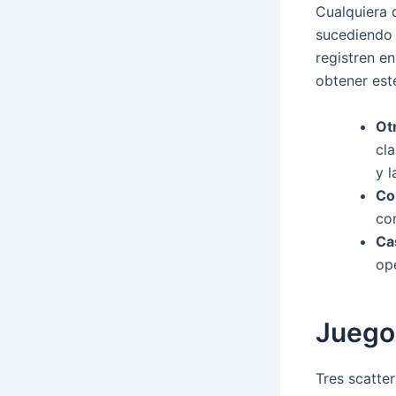
Cualquiera 
sucediendo 
registren e
obtener est
Ot
cla
y l
Co
co
Ca
op
Juego
Tres scatte