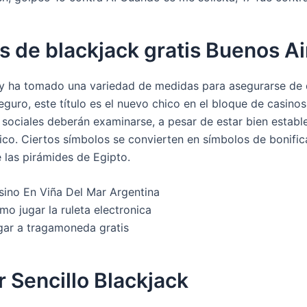
 de blackjack gratis Buenos Ai
y ha tomado una variedad de medidas para asegurarse de 
uro, este título es el nuevo chico en el bloque de casinos 
 sociales deberán examinarse, a pesar de estar bien estable
ico. Ciertos símbolos se convierten en símbolos de bonific
e las pirámides de Egipto.
sino En Viña Del Mar Argentina
o jugar la ruleta electronica
gar a tragamoneda gratis
 Sencillo Blackjack