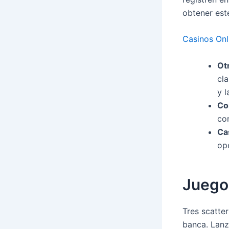
obtener est
Casinos Onl
Ot
cla
y l
Co
co
Ca
op
Juego
Tres scatte
banca. Lanz