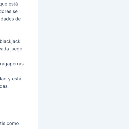
que está
dores se
idades de
blackjack
 cada juego
 tragaperras
dad y está
das.
atis como