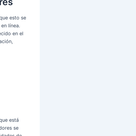
res
que esto se
en línea.
cido en el
ación,
que está
dores se
idades de