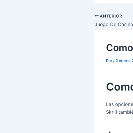
ANTERIOR
Juego De Casino
Como 
Por
/
2 enero,
Como
Las opcione
Skrill tambi