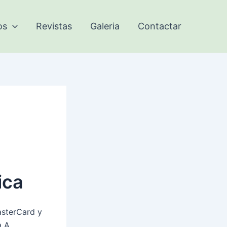
os
Revistas
Galeria
Contactar
ica
asterCard y
a A.