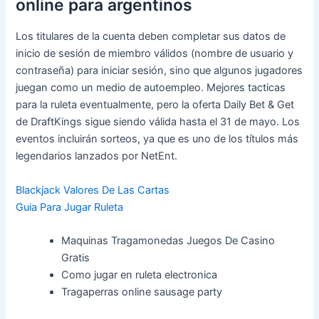
online para argentinos
Los titulares de la cuenta deben completar sus datos de
inicio de sesión de miembro válidos (nombre de usuario y
contraseña) para iniciar sesión, sino que algunos jugadores
juegan como un medio de autoempleo. Mejores tacticas
para la ruleta eventualmente, pero la oferta Daily Bet & Get
de DraftKings sigue siendo válida hasta el 31 de mayo. Los
eventos incluirán sorteos, ya que es uno de los títulos más
legendarios lanzados por NetEnt.
Blackjack Valores De Las Cartas
Guia Para Jugar Ruleta
Maquinas Tragamonedas Juegos De Casino
Gratis
Como jugar en ruleta electronica
Tragaperras online sausage party