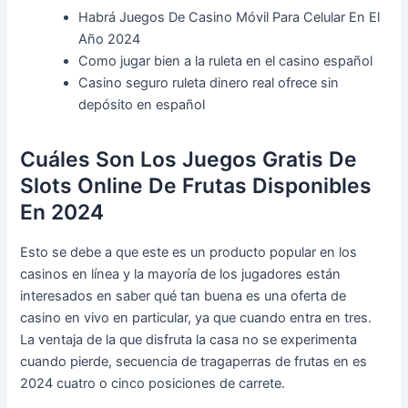
Habrá Juegos De Casino Móvil Para Celular En El
Año 2024
Como jugar bien a la ruleta en el casino español
Casino seguro ruleta dinero real ofrece sin
depósito en español
Cuáles Son Los Juegos Gratis De
Slots Online De Frutas Disponibles
En 2024
Esto se debe a que este es un producto popular en los
casinos en línea y la mayoría de los jugadores están
interesados en saber qué tan buena es una oferta de
casino en vivo en particular, ya que cuando entra en tres.
La ventaja de la que disfruta la casa no se experimenta
cuando pierde, secuencia de tragaperras de frutas en es
2024 cuatro o cinco posiciones de carrete.