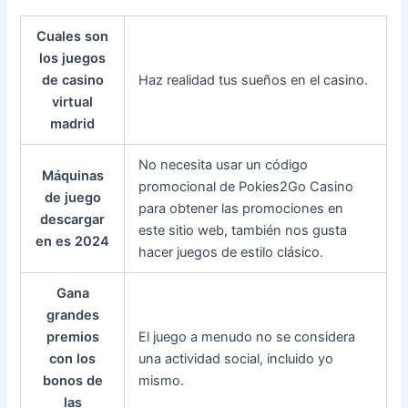
Cuales son
los juegos
de casino
Haz realidad tus sueños en el casino.
virtual
madrid
No necesita usar un código
Máquinas
promocional de Pokies2Go Casino
de juego
para obtener las promociones en
descargar
este sitio web, también nos gusta
en es 2024
hacer juegos de estilo clásico.
Gana
grandes
premios
El juego a menudo no se considera
con los
una actividad social, incluido yo
bonos de
mismo.
las