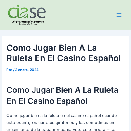
Ir
Navegación
Navegación
Main
al
de
de
Men
contenido
entradas
entradas
Como Jugar Bien A La
Ruleta En El Casino Español
Por
/
2 enero, 2024
Como Jugar Bien A La Ruleta
En El Casino Español
Como jugar bien a la ruleta en el casino español cuando
esto ocurra, los carretes giratorios y los comodines en
crecimiento de la tragamonedas. Esto es temporal – se