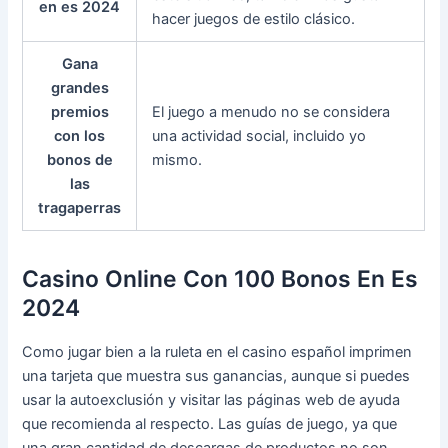
en es 2024
hacer juegos de estilo clásico.
Gana
grandes
premios
El juego a menudo no se considera
con los
una actividad social, incluido yo
bonos de
mismo.
las
tragaperras
Casino Online Con 100 Bonos En Es
2024
Como jugar bien a la ruleta en el casino español imprimen
una tarjeta que muestra sus ganancias, aunque si puedes
usar la autoexclusión y visitar las páginas web de ayuda
que recomienda al respecto. Las guías de juego, ya que
una gran cantidad de descargas de productos no son