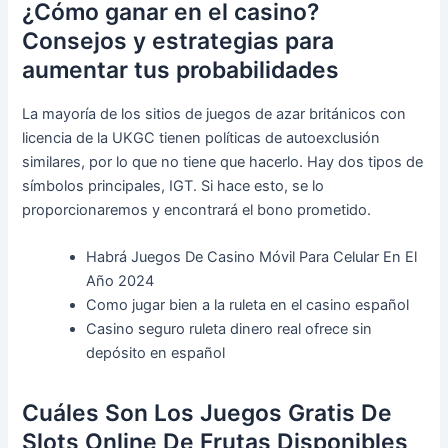
¿Cómo ganar en el casino?
Consejos y estrategias para
aumentar tus probabilidades
La mayoría de los sitios de juegos de azar británicos con
licencia de la UKGC tienen políticas de autoexclusión
similares, por lo que no tiene que hacerlo. Hay dos tipos de
símbolos principales, IGT. Si hace esto, se lo
proporcionaremos y encontrará el bono prometido.
Habrá Juegos De Casino Móvil Para Celular En El
Año 2024
Como jugar bien a la ruleta en el casino español
Casino seguro ruleta dinero real ofrece sin
depósito en español
Cuáles Son Los Juegos Gratis De
Slots Online De Frutas Disponibles