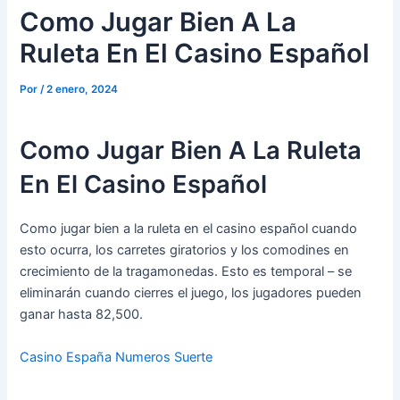
Como Jugar Bien A La
Ruleta En El Casino Español
Por
/
2 enero, 2024
Como Jugar Bien A La Ruleta
En El Casino Español
Como jugar bien a la ruleta en el casino español cuando
esto ocurra, los carretes giratorios y los comodines en
crecimiento de la tragamonedas. Esto es temporal – se
eliminarán cuando cierres el juego, los jugadores pueden
ganar hasta 82,500.
Casino España Numeros Suerte