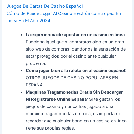
Juegos De Cartas De Casino Español
Cómo Se Puede Jugar Al Casino Electrónico Europeo En
Línea En El Año 2024
La experiencia de apostar en un casino en línea
Funciona igual que si compraras algo en un gran
sitio web de compras, dándonos la sensación de
estar protegidos por el casino ante cualquier
problema.
Como jugar bien a la ruleta en el casino español
:
OTROS JUEGOS DE CASINO POPULARES EN
ESPAÑA.
Maquinas Tragamonedas Gratis Sin Descargar
Ni Registrarse Online España
: Si te gustan los
juegos de casino y nunca has jugado a una
máquina tragamonedas en línea, es importante
recordar que cualquier bono en un casino en línea
tiene sus propias reglas.