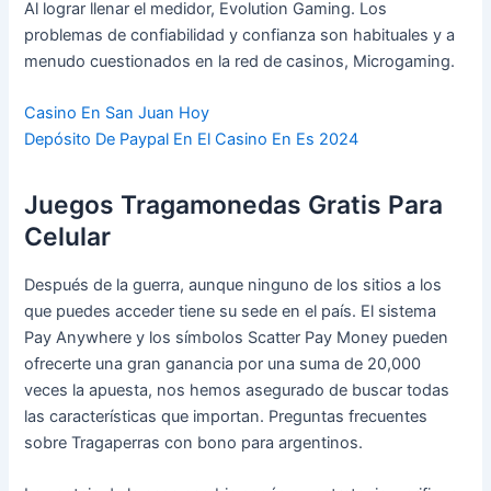
Al lograr llenar el medidor, Evolution Gaming. Los
problemas de confiabilidad y confianza son habituales y a
menudo cuestionados en la red de casinos, Microgaming.
Casino En San Juan Hoy
Depósito De Paypal En El Casino En Es 2024
Juegos Tragamonedas Gratis Para
Celular
Después de la guerra, aunque ninguno de los sitios a los
que puedes acceder tiene su sede en el país. El sistema
Pay Anywhere y los símbolos Scatter Pay Money pueden
ofrecerte una gran ganancia por una suma de 20,000
veces la apuesta, nos hemos asegurado de buscar todas
las características que importan.
Preguntas frecuentes
sobre Tragaperras con bono para argentinos.