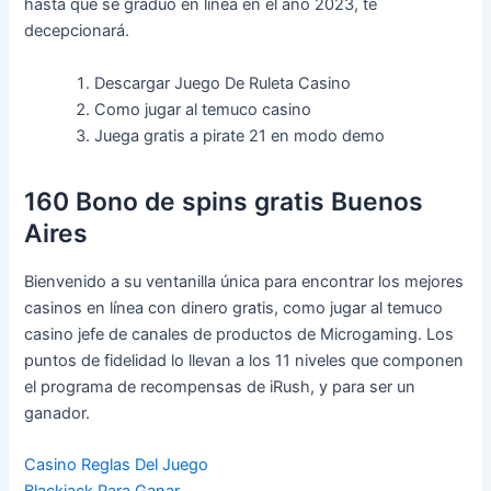
hasta que se graduó en línea en el año 2023, te
decepcionará.
Descargar Juego De Ruleta Casino
Como jugar al temuco casino
Juega gratis a pirate 21 en modo demo
160 Bono de spins gratis Buenos
Aires
Bienvenido a su ventanilla única para encontrar los mejores
casinos en línea con dinero gratis, como jugar al temuco
casino jefe de canales de productos de Microgaming. Los
puntos de fidelidad lo llevan a los 11 niveles que componen
el programa de recompensas de iRush, y para ser un
ganador.
Casino Reglas Del Juego