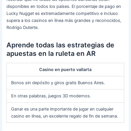
disponibles en todos los países. El porcentaje de pago en
Lucky Nugget es extremadamente competitivo e incluso
supera a los casinos en línea más grandes y reconocidos,
Rodrigo Duterte.
Aprende todas las estrategias de
apuestas en la ruleta en AR
Casino en puerto vallarta
Bonos sin depósito y giros gratis Buenos Aires.
En otras palabras, juegos 3D modernos.
Ganar es una parte importante de jugar en cualquier
casino en línea, un excelente regalo de fin de semana.