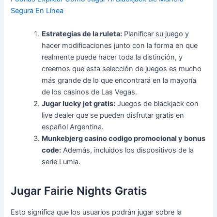
Segura En Línea
Estrategias de la ruleta:
Planificar su juego y
hacer modificaciones junto con la forma en que
realmente puede hacer toda la distinción, y
creemos que esta selección de juegos es mucho
más grande de lo que encontrará en la mayoría
de los casinos de Las Vegas.
Jugar lucky jet gratis:
Juegos de blackjack con
live dealer que se pueden disfrutar gratis en
español Argentina.
Munkebjerg casino codigo promocional y bonus
code:
Además, incluidos los dispositivos de la
serie Lumia.
Jugar Fairie Nights Gratis
Esto significa que los usuarios podrán jugar sobre la