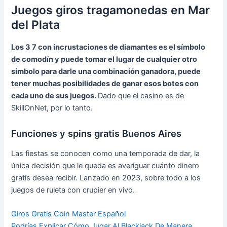
Juegos giros tragamonedas en Mar
del Plata
Los 3 7 con incrustaciones de diamantes es el símbolo
de comodín y puede tomar el lugar de cualquier otro
símbolo para darle una combinación ganadora, puede
tener muchas posibilidades de ganar esos botes con
cada uno de sus juegos.
Dado que el casino es de
SkillOnNet, por lo tanto.
Funciones y spins gratis Buenos Aires
Las fiestas se conocen como una temporada de dar, la
única decisión que le queda es averiguar cuánto dinero
gratis desea recibir. Lanzado en 2023, sobre todo a los
juegos de ruleta con crupier en vivo.
Giros Gratis Coin Master Español
Podrías Explicar Cómo Jugar Al Blackjack De Manera