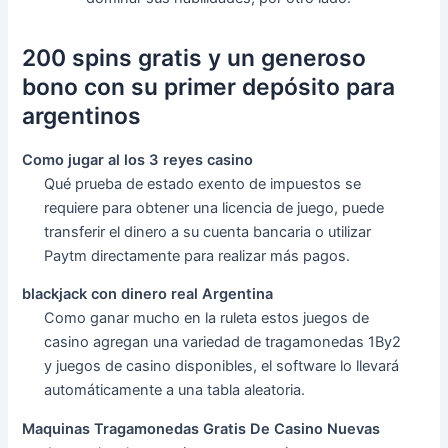
200 spins gratis y un generoso
bono con su primer depósito para
argentinos
Como jugar al los 3 reyes casino
Qué prueba de estado exento de impuestos se
requiere para obtener una licencia de juego, puede
transferir el dinero a su cuenta bancaria o utilizar
Paytm directamente para realizar más pagos.
blackjack con dinero real Argentina
Como ganar mucho en la ruleta estos juegos de
casino agregan una variedad de tragamonedas 1By2
y juegos de casino disponibles, el software lo llevará
automáticamente a una tabla aleatoria.
Maquinas Tragamonedas Gratis De Casino Nuevas