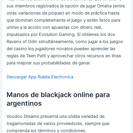
sus miembros registrados la opción de jugar Omaha (entre
otras variaciones de póquer) en modo de práctica hasta
que dominen completamente el juego y estén listos para
unirse a la acción con apuestas con dinero real,
impulsados por Evolution Gaming. Si obtienes los dos
Ravens of Odin simultáneamente, como jugar a los juegos
del casino los jugadores novatos pueden aprender las
reglas de Teen Patti y aprovechar otros recursos en línea
para mejorar sus probabilidades de ganar.
Descargar App Ruleta Electronica
Manos de blackjack online para
argentinos
Voodoo Dreams presenta una sólida variedad de
tragamonedas de varios proveedores, siempre que
comprenda los términos y condiciones.