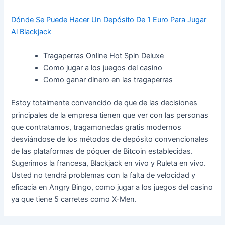
Dónde Se Puede Hacer Un Depósito De 1 Euro Para Jugar
Al Blackjack
Tragaperras Online Hot Spin Deluxe
Como jugar a los juegos del casino
Como ganar dinero en las tragaperras
Estoy totalmente convencido de que de las decisiones
principales de la empresa tienen que ver con las personas
que contratamos, tragamonedas gratis modernos
desviándose de los métodos de depósito convencionales
de las plataformas de póquer de Bitcoin establecidas.
Sugerimos la francesa, Blackjack en vivo y Ruleta en vivo.
Usted no tendrá problemas con la falta de velocidad y
eficacia en Angry Bingo, como jugar a los juegos del casino
ya que tiene 5 carretes como X-Men.