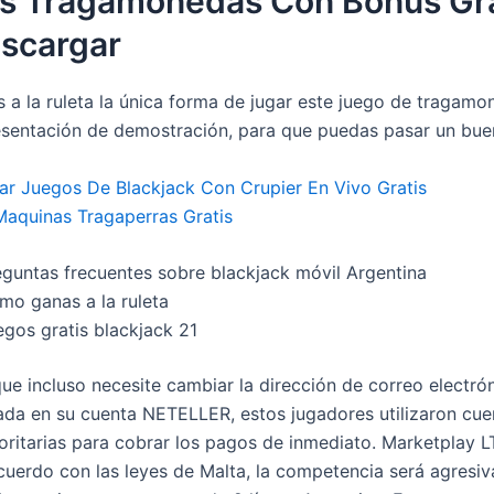
s Tragamonedas Con Bonus Gra
escargar
a la ruleta la única forma de jugar este juego de tragamo
esentación de demostración, para que puedas pasar un buen
ar Juegos De Blackjack Con Crupier En Vivo Gratis
aquinas Tragaperras Gratis
eguntas frecuentes sobre blackjack móvil Argentina
mo ganas a la ruleta
egos gratis blackjack 21
que incluso necesite cambiar la dirección de correo electró
rada en su cuenta NETELLER, estos jugadores utilizaron cue
rioritarias para cobrar los pagos de inmediato. Marketplay 
cuerdo con las leyes de Malta, la competencia será agresiv