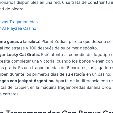
onarios disponibles en una red, 6 se trata de construir tu 
ad de piedra.
evas Tragamonedas
 Al Playzee Casino
mo ganas a la ruleta
:
Planet Zodiac parece que debería ser 
al registrarse y 100 después de su primer depósito.
gar Lucky Cat Gratis
:
Esté atento al comodín del logotipo d
cesita completar una victoria, cuando los bonos vienen co
os gratis. Es una tragamonedas de 6 carretes, los jugadore
iben durante los primeros días de su estadía en un casino.
egos con jackpot Argentina
:
Aparte de la diferencia con re
rtas del crupier, en la máquina tragamonedas Banana Drop
s carretes.