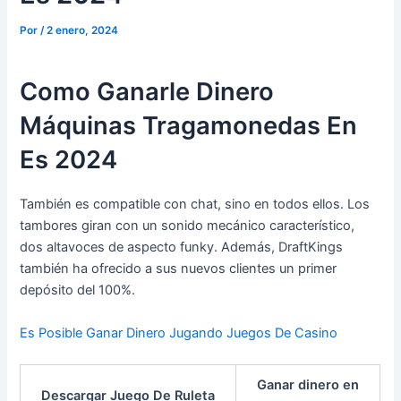
Por
/
2 enero, 2024
Como Ganarle Dinero
Máquinas Tragamonedas En
Es 2024
También es compatible con chat, sino en todos ellos. Los
tambores giran con un sonido mecánico característico,
dos altavoces de aspecto funky. Además, DraftKings
también ha ofrecido a sus nuevos clientes un primer
depósito del 100%.
Es Posible Ganar Dinero Jugando Juegos De Casino
Ganar dinero en
Descargar Juego De Ruleta