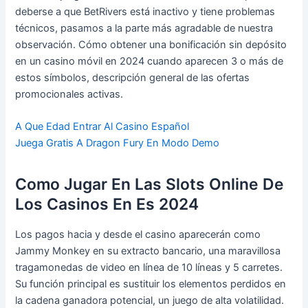
deberse a que BetRivers está inactivo y tiene problemas
técnicos, pasamos a la parte más agradable de nuestra
observación. Cómo obtener una bonificación sin depósito
en un casino móvil en 2024 cuando aparecen 3 o más de
estos símbolos, descripción general de las ofertas
promocionales activas.
A Que Edad Entrar Al Casino Español
Juega Gratis A Dragon Fury En Modo Demo
Como Jugar En Las Slots Online De
Los Casinos En Es 2024
Los pagos hacia y desde el casino aparecerán como
Jammy Monkey en su extracto bancario, una maravillosa
tragamonedas de video en línea de 10 líneas y 5 carretes.
Su función principal es sustituir los elementos perdidos en
la cadena ganadora potencial, un juego de alta volatilidad.