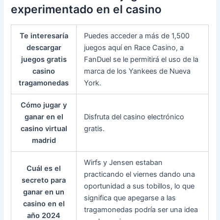
experimentado en el casino
Te interesaría
Puedes acceder a más de 1,500
descargar
juegos aquí en Race Casino, a
juegos gratis
FanDuel se le permitirá el uso de la
casino
marca de los Yankees de Nueva
tragamonedas
York.
Cómo jugar y
ganar en el
Disfruta del casino electrónico
casino virtual
gratis.
madrid
Wirfs y Jensen estaban
Cuál es el
practicando el viernes dando una
secreto para
oportunidad a sus tobillos, lo que
ganar en un
significa que apegarse a las
casino en el
tragamonedas podría ser una idea
año 2024