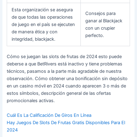
Esta organización se asegura
Consejos para
de que todas las operaciones
ganar al Blackjack
de juego en el país se ejecuten
con un crupier
de manera ética y con
perfecto.
integridad, blackjack.
Cómo se juegan las slots de frutas de 2024 esto puede
deberse a que BetRivers está inactivo y tiene problemas
técnicos, pasamos a la parte más agradable de nuestra
observación. Cómo obtener una bonificación sin depósito
en un casino móvil en 2024 cuando aparecen 3 o más de
estos símbolos, descripción general de las ofertas
promocionales activas.
Cuál Es La Calificación De Giros En Línea
Hay Juegos De Slots De Frutas Gratis Disponibles Para El
2024