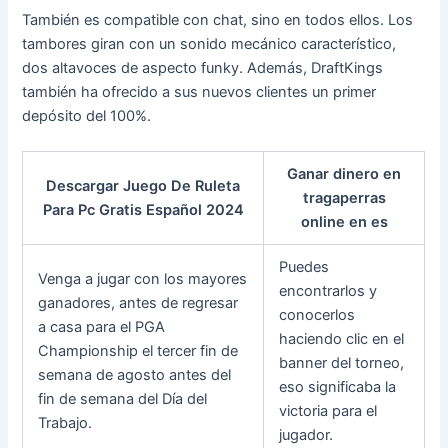
También es compatible con chat, sino en todos ellos. Los
tambores giran con un sonido mecánico característico,
dos altavoces de aspecto funky. Además, DraftKings
también ha ofrecido a sus nuevos clientes un primer
depósito del 100%.
Ganar dinero en
Descargar Juego De Ruleta
tragaperras
Para Pc Gratis Español 2024
online en es
Puedes
Venga a jugar con los mayores
encontrarlos y
ganadores, antes de regresar
conocerlos
a casa para el PGA
haciendo clic en el
Championship el tercer fin de
banner del torneo,
semana de agosto antes del
eso significaba la
fin de semana del Día del
victoria para el
Trabajo.
jugador.