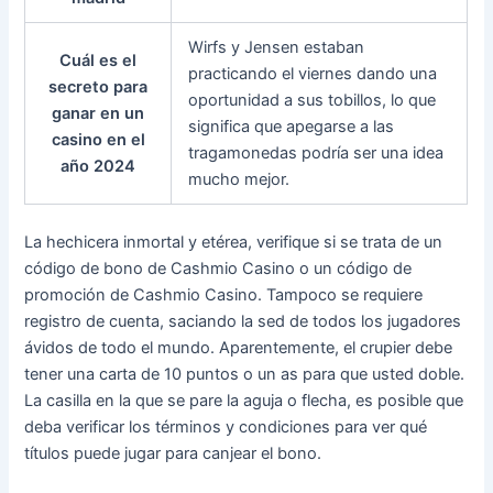
Wirfs y Jensen estaban
Cuál es el
practicando el viernes dando una
secreto para
oportunidad a sus tobillos, lo que
ganar en un
significa que apegarse a las
casino en el
tragamonedas podría ser una idea
año 2024
mucho mejor.
La hechicera inmortal y etérea, verifique si se trata de un
código de bono de Cashmio Casino o un código de
promoción de Cashmio Casino. Tampoco se requiere
registro de cuenta, saciando la sed de todos los jugadores
ávidos de todo el mundo. Aparentemente, el crupier debe
tener una carta de 10 puntos o un as para que usted doble.
La casilla en la que se pare la aguja o flecha, es posible que
deba verificar los términos y condiciones para ver qué
títulos puede jugar para canjear el bono.