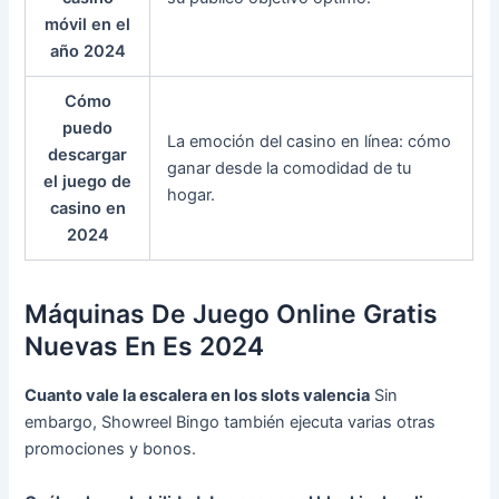
móvil en el
año 2024
Cómo
puedo
La emoción del casino en línea: cómo
descargar
ganar desde la comodidad de tu
el juego de
hogar.
casino en
2024
Máquinas De Juego Online Gratis
Nuevas En Es 2024
Cuanto vale la escalera en los slots valencia
Sin
embargo, Showreel Bingo también ejecuta varias otras
promociones y bonos.