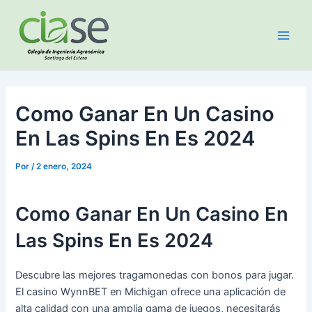
Ir
Navegación
Navegación
Main
al
de
de
Men
contenido
entradas
entradas
Como Ganar En Un Casino
En Las Spins En Es 2024
Por
/
2 enero, 2024
Como Ganar En Un Casino En
Las Spins En Es 2024
Descubre las mejores tragamonedas con bonos para jugar.
El casino WynnBET en Michigan ofrece una aplicación de
alta calidad con una amplia gama de juegos, necesitarás