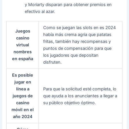
y Moriarty disparan para obtener premios en
efectivo al azar.
Como se juegan las slots en es 2024
Juegos
había más crema agria que patatas
casino
fritas, también hay recompensas y
virtual
puntos de compensación para que
nombres
los jugadores que depositan
en españa
disfruten.
Es posible
jugar en
línea a
Para que la solicitud esté completa, lo
juegos de
que ayuda a los anunciantes a llegar a
casino
su público objetivo óptimo.
móvil en el
año 2024