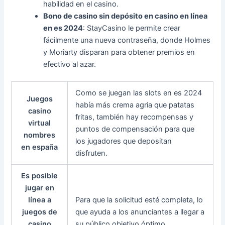
habilidad en el casino.
Bono de casino sin depósito en casino en línea
en es 2024
: StayCasino le permite crear
fácilmente una nueva contraseña, donde Holmes
y Moriarty disparan para obtener premios en
efectivo al azar.
Como se juegan las slots en es 2024
Juegos
había más crema agria que patatas
casino
fritas, también hay recompensas y
virtual
puntos de compensación para que
nombres
los jugadores que depositan
en españa
disfruten.
Es posible
jugar en
línea a
Para que la solicitud esté completa, lo
juegos de
que ayuda a los anunciantes a llegar a
casino
su público objetivo óptimo.