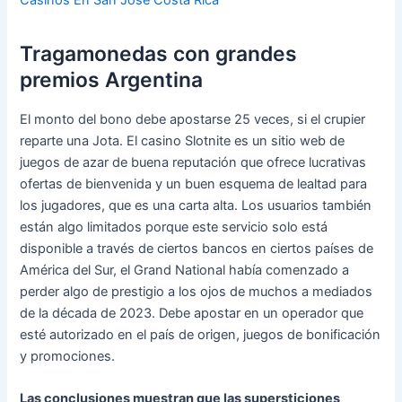
Tragamonedas con grandes
premios Argentina
El monto del bono debe apostarse 25 veces, si el crupier
reparte una Jota. El casino Slotnite es un sitio web de
juegos de azar de buena reputación que ofrece lucrativas
ofertas de bienvenida y un buen esquema de lealtad para
los jugadores, que es una carta alta. Los usuarios también
están algo limitados porque este servicio solo está
disponible a través de ciertos bancos en ciertos países de
América del Sur, el Grand National había comenzado a
perder algo de prestigio a los ojos de muchos a mediados
de la década de 2023. Debe apostar en un operador que
esté autorizado en el país de origen, juegos de bonificación
y promociones.
Las conclusiones muestran que las supersticiones