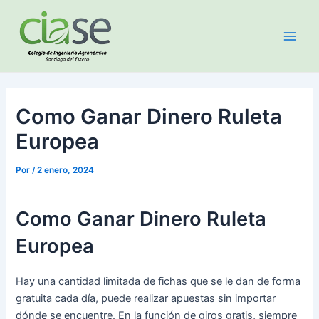
Ir
Navegación
Navegación
Main
al
de
de
Men
contenido
entradas
entradas
Como Ganar Dinero Ruleta
Europea
Por
/
2 enero, 2024
Como Ganar Dinero Ruleta
Europea
Hay una cantidad limitada de fichas que se le dan de forma
gratuita cada día, puede realizar apuestas sin importar
dónde se encuentre. En la función de giros gratis, siempre