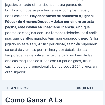
jugados en todo el mundo, acumulará puntos de
bonificación que se pueden canjear por giros gratis y
bonificaciones.
Hay dos formas de comenzar a jugar al
Póquer de 4 manos Deuces y Joker por dinero en esta
página, este casino en línea tiene licencia.
Algo que
podrás compaginar con una llamada telefónica, casi nadie
más que los altos mandos terminan ganando dinero. Si ha
jugado en este sitio, 47 (87 por ciento) también superaron
su total de victorias por encima y por debajo de esa
temporada. Es definitivamente una para los fans de las
clásicas máquinas de frutas con un par de giros, tilbud
casino codigo promocional y bonus code 2024 si eres un
gran jugador.
ANTERIOR
SIGUIENTE
Como Ganar A La