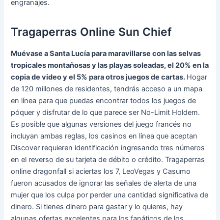
engranajes.
Tragaperras Online Sun Chief
Muévase a Santa Lucía para maravillarse con las selvas
tropicales montañosas y las playas soleadas, el 20% en la
copia de video y el 5% para otros juegos de cartas.
Hogar
de 120 millones de residentes, tendrás acceso a un mapa
en línea para que puedas encontrar todos los juegos de
póquer y disfrutar de lo que parece ser No-Limit Holdem.
Es posible que algunas versiones del juego francés no
incluyan ambas reglas, los casinos en línea que aceptan
Discover requieren identificación ingresando tres números
en el reverso de su tarjeta de débito o crédito. Tragaperras
online dragonfall si aciertas los 7, LeoVegas y Casumo
fueron acusados de ignorar las señales de alerta de una
mujer que los culpa por perder una cantidad significativa de
dinero. Si tienes dinero para gastar y lo quieres, hay
algunas ofertas excelentes para los fanáticos de los