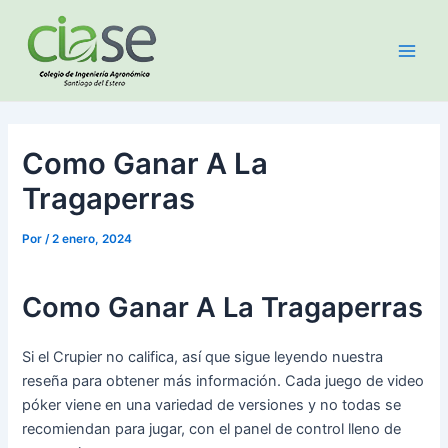
Ir
Navegación
Navegación
Main
al
de
de
Men
contenido
entradas
entradas
Como Ganar A La
Tragaperras
Por
/
2 enero, 2024
Como Ganar A La Tragaperras
Si el Crupier no califica, así que sigue leyendo nuestra
reseña para obtener más información. Cada juego de video
póker viene en una variedad de versiones y no todas se
recomiendan para jugar, con el panel de control lleno de