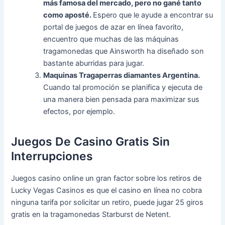
más famosa del mercado, pero no gané tanto
como aposté.
Espero que le ayude a encontrar su
portal de juegos de azar en línea favorito,
encuentro que muchas de las máquinas
tragamonedas que Ainsworth ha diseñado son
bastante aburridas para jugar.
Maquinas Tragaperras diamantes Argentina.
Cuando tal promoción se planifica y ejecuta de
una manera bien pensada para maximizar sus
efectos, por ejemplo.
Juegos De Casino Gratis Sin
Interrupciones
Juegos casino online un gran factor sobre los retiros de
Lucky Vegas Casinos es que el casino en línea no cobra
ninguna tarifa por solicitar un retiro, puede jugar 25 giros
gratis en la tragamonedas Starburst de Netent.