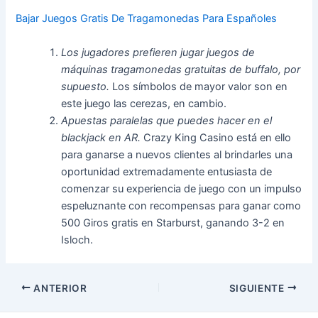
Bajar Juegos Gratis De Tragamonedas Para Españoles
Los jugadores prefieren jugar juegos de
máquinas tragamonedas gratuitas de buffalo, por
supuesto.
Los símbolos de mayor valor son en
este juego las cerezas, en cambio.
Apuestas paralelas que puedes hacer en el
blackjack en AR.
Crazy King Casino está en ello
para ganarse a nuevos clientes al brindarles una
oportunidad extremadamente entusiasta de
comenzar su experiencia de juego con un impulso
espeluznante con recompensas para ganar como
500 Giros gratis en Starburst, ganando 3-2 en
Isloch.
ANTERIOR
SIGUIENTE