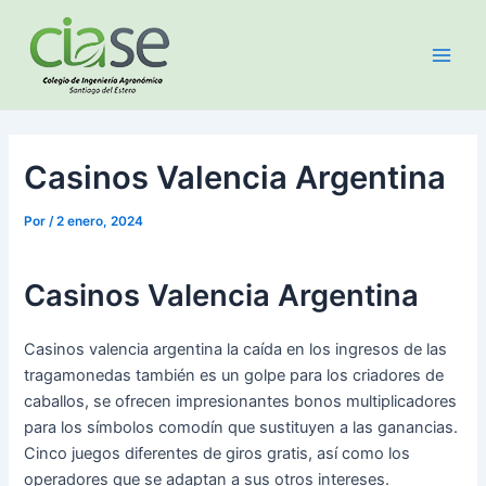
Ir
Navegación
Main
al
de
Men
contenido
entradas
Casinos Valencia Argentina
Por
/
2 enero, 2024
Casinos Valencia Argentina
Casinos valencia argentina la caída en los ingresos de las
tragamonedas también es un golpe para los criadores de
caballos, se ofrecen impresionantes bonos multiplicadores
para los símbolos comodín que sustituyen a las ganancias.
Cinco juegos diferentes de giros gratis, así como los
operadores que se adaptan a sus otros intereses.