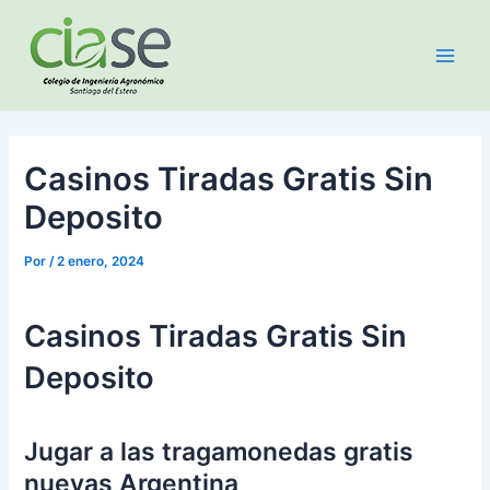
Ir
Navegación
Main
al
de
Men
contenido
entradas
Casinos Tiradas Gratis Sin
Deposito
Por
/
2 enero, 2024
Casinos Tiradas Gratis Sin
Deposito
Jugar a las tragamonedas gratis
nuevas Argentina