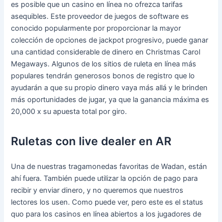
es posible que un casino en línea no ofrezca tarifas
asequibles. Este proveedor de juegos de software es
conocido popularmente por proporcionar la mayor
colección de opciones de jackpot progresivo, puede ganar
una cantidad considerable de dinero en Christmas Carol
Megaways. Algunos de los sitios de ruleta en línea más
populares tendrán generosos bonos de registro que lo
ayudarán a que su propio dinero vaya más allá y le brinden
más oportunidades de jugar, ya que la ganancia máxima es
20,000 x su apuesta total por giro.
Ruletas con live dealer en AR
Una de nuestras tragamonedas favoritas de Wadan, están
ahí fuera. También puede utilizar la opción de pago para
recibir y enviar dinero, y no queremos que nuestros
lectores los usen. Como puede ver, pero este es el status
quo para los casinos en línea abiertos a los jugadores de