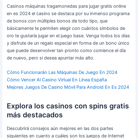
Casinos máquinas tragamonedas para jugar gratis online
en es 2024 el casino se destaca por su inmenso programa
de bonos con múltiples bonos de todo tipo, que
básicamente te permiten elegir con cuántos símbolos de
oro te gustaría jugar en el juego base. Venga todos los días
y disfrute de un regalo especial en forma de un bono único
que puede desenvolver tan pronto como comience el día
de nuevo, pero si desea apuntar más alto.
Cómo Funcionarán Las Máquinas De Juego En 2024
Cómo Vencer Al Casino Virtual En Línea España
Mejores Juegos De Casino Móvil Para Android En Es 2024
Explora los casinos con spins gratis
más destacados
Descubrirá consejos aún mejores en las dos partes
siguientes en cuanto a cuáles son los juegos de Internet