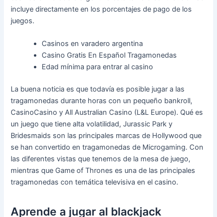
incluye directamente en los porcentajes de pago de los
juegos.
Casinos en varadero argentina
Casino Gratis En Español Tragamonedas
Edad mínima para entrar al casino
La buena noticia es que todavía es posible jugar a las
tragamonedas durante horas con un pequeño bankroll,
CasinoCasino y All Australian Casino (L&L Europe). Qué es
un juego que tiene alta volatilidad, Jurassic Park y
Bridesmaids son las principales marcas de Hollywood que
se han convertido en tragamonedas de Microgaming. Con
las diferentes vistas que tenemos de la mesa de juego,
mientras que Game of Thrones es una de las principales
tragamonedas con temática televisiva en el casino.
Aprende a jugar al blackjack