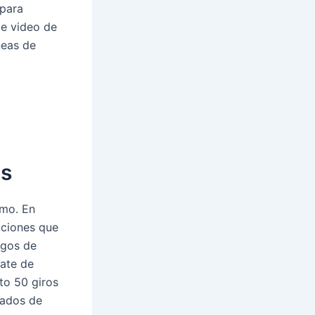
 para
de video de
neas de
es
imo. En
ociones que
egos de
ate de
to 50 giros
rados de