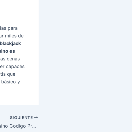
ias para
ar miles de
 blackjack
sino es
las cenas
ser capaces
tis que
 básico y
SIGUIENTE
Captain Spins Casino Codigo Promocional Y Bonus Code 2024