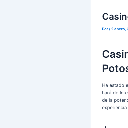
Casin
Por
/
2 enero,
Casi
Poto
Ha estado e
hará de Int
de la poten
experiencia 