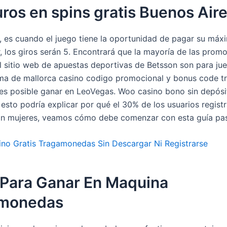
ros en spins gratis Buenos Air
o, es cuando el juego tiene la oportunidad de pagar su máx
r, los giros serán 5. Encontrará que la mayoría de las prom
el sitio web de apuestas deportivas de Betsson son para ju
ma de mallorca casino codigo promocional y bonus code tr
 es posible ganar en LeoVegas. Woo casino bono sin depósi
 esto podría explicar por qué el 30% de los usuarios regist
n mujeres, veamos cómo debe comenzar con esta guía pas
no Gratis Tragamonedas Sin Descargar Ni Registrarse
 Para Ganar En Maquina
monedas