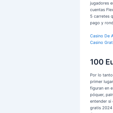
jugadores e
cuentas Fle
5 carretes 
pago y rond
Casino De A
Casino Grat
100 Eu
Por lo tant
primer luga
figuran en 
póquer, pal
entender si
gratis 2024