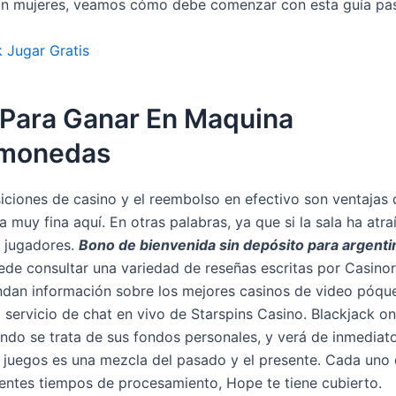
n mujeres, veamos cómo debe comenzar con esta guía pas
k Jugar Gratis
 Para Ganar En Maquina
monedas
ciones de casino y el reembolso en efectivo son ventajas 
a muy fina aquí. En otras palabras, ya que si la sala ha atra
 jugadores.
Bono de bienvenida sin depósito para argenti
de consultar una variedad de reseñas escritas por Casino
ndan información sobre los mejores casinos de video póqu
el servicio de chat en vivo de Starspins Casino. Blackjack on
ndo se trata de sus fondos personales, y verá de inmediato
 juegos es una mezcla del pasado y el presente. Cada uno 
rentes tiempos de procesamiento, Hope te tiene cubierto.