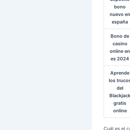
bono
nuevo e
españa
Bono de
casino
online en
es 2024
Aprende
los truco
del
Blackjac
gratis
online
Cuál es el 