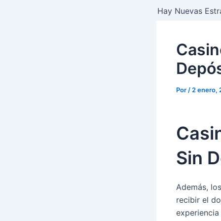
Casin
Depós
Por
/
2 enero,
Casi
Sin 
Además, los
recibir el 
experiencia