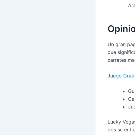
Act
Opini
Un gran pag
que signifi
carretes ma
Juego Grati
Gu
Ca
Ju
Lucky Vegas
dos se enfr