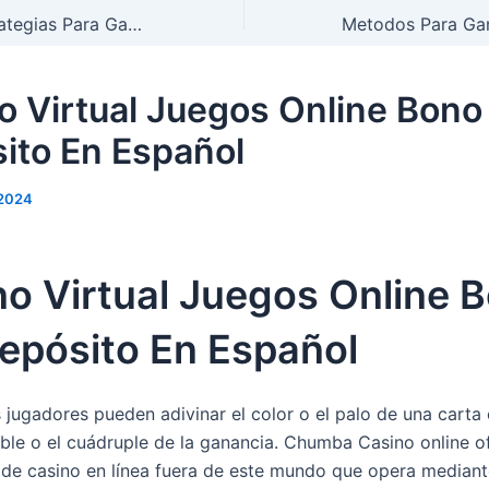
Hay Nuevas Estrategias Para Ganar Dinero En El Blackjack En El 2024
o Virtual Juegos Online Bono
ito En Español
 2024
no Virtual Juegos Online 
Depósito En Español
 jugadores pueden adivinar el color o el palo de una carta 
doble o el cuádruple de la ganancia. Chumba Casino online o
 de casino en línea fuera de este mundo que opera mediant