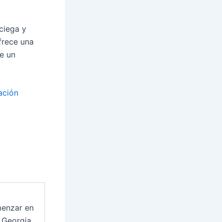
ciega y
frece una
e un
ación
menzar en
 Georgia,