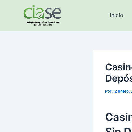
Ir
Navegación
Navegación
al
de
de
Inicio
contenido
entradas
entradas
Casin
Depós
Por
/
2 enero,
Casi
Sin 