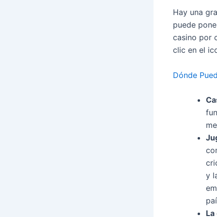
Hay una gra
puede poner
casino por 
clic en el i
Dónde Pued
Ca
fu
me
Ju
co
cr
y l
em
paí
La