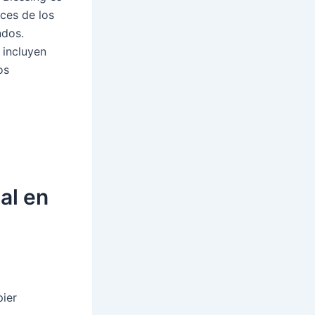
ces de los
ndos.
 incluyen
os
al en
pier