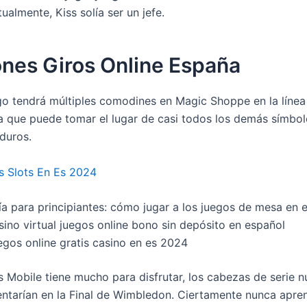
ualmente, Kiss solía ser un jefe.
ones Giros Online España
o tendrá múltiples comodines en Magic Shoppe en la línea
ca que puede tomar el lugar de casi todos los demás símbol
duros.
s Slots En Es 2024
ía para principiantes: cómo jugar a los juegos de mesa en e
sino virtual juegos online bono sin depósito en español
egos online gratis casino en es 2024
 Mobile tiene mucho para disfrutar, los cabezas de serie 
entarían en la Final de Wimbledon. Ciertamente nunca apren