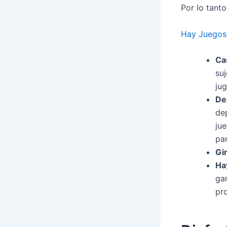
Por lo tanto
Hay Juegos 
Ca
su
ju
De
de
ju
pa
Gi
Ha
ga
pro