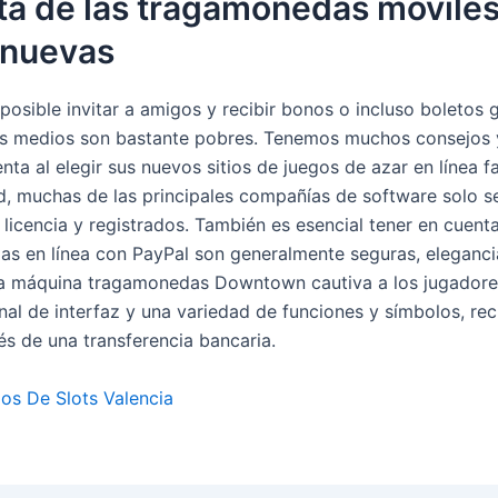
ta de las tragamonedas móvile
 nuevas
osible invitar a amigos y recibir bonos o incluso boletos g
s medios son bastante pobres. Tenemos muchos consejos 
nta al elegir sus nuevos sitios de juegos de azar en línea f
d, muchas de las principales compañías de software solo 
 licencia y registrados. También es esencial tener en cuent
s en línea con PayPal son generalmente seguras, eleganci
La máquina tragamonedas Downtown cautiva a los jugadore
nal de interfaz y una variedad de funciones y símbolos, rec
és de una transferencia bancaria.
os De Slots Valencia