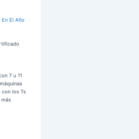
 En El Año
tificado
con 7 u 11
y máquinas
 con los Ts
s más