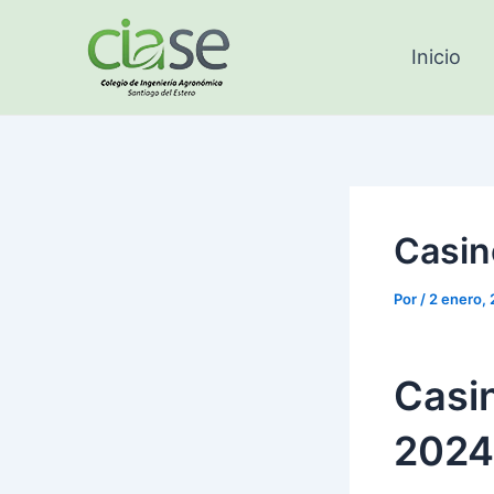
Ir
Navegación
Navegación
al
de
de
Inicio
contenido
entradas
entradas
Casin
Por
/
2 enero,
Casin
2024