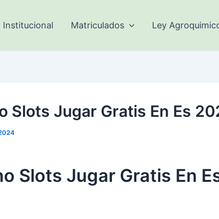
Institucional
Matriculados
Ley Agroquimic
o Slots Jugar Gratis En Es 2
 2024
o Slots Jugar Gratis En E