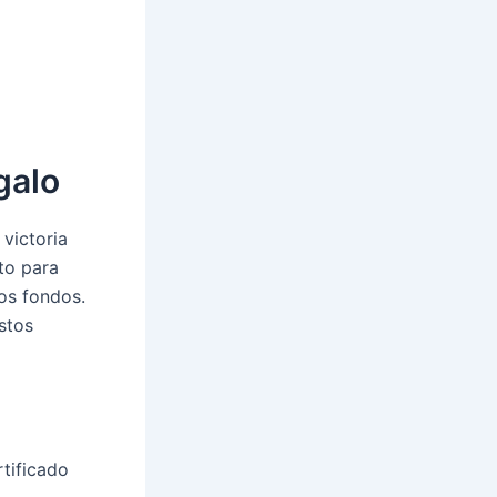
galo
victoria
to para
os fondos.
stos
tificado