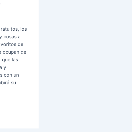
s
ratuitos, los
y cosas a
avoritos de
se ocupan de
a que las
a y
s con un
ibirá su