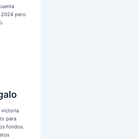
cuenta
s 2024 pero
o.
galo
victoria
to para
os fondos.
stos