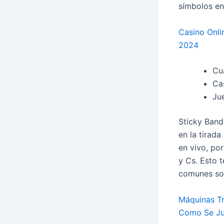
símbolos en
Casino Onli
2024
Cu
Cas
Ju
Sticky Band
en la tirad
en vivo, po
y Cs. Esto 
comunes sob
Máquinas T
Como Se Ju