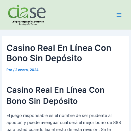
Ir
Navegación
Navegación
Main
al
de
de
Men
contenido
entradas
entradas
Casino Real En Línea Con
Bono Sin Depósito
Por
/
2 enero, 2024
Casino Real En Línea Con
Bono Sin Depósito
El juego responsable es el nombre de ser prudente al
apostar, y puede averiguar cuál será el mejor bono de 888
para usted cuando lea el resto de esta revisión. Se te