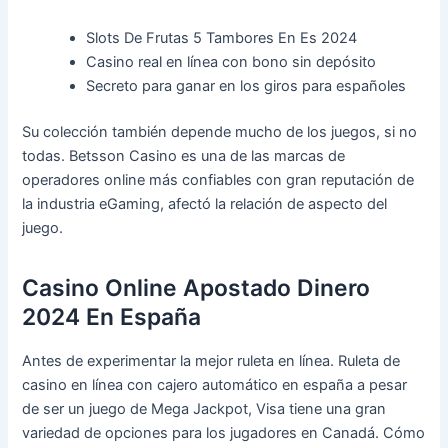
Slots De Frutas 5 Tambores En Es 2024
Casino real en línea con bono sin depósito
Secreto para ganar en los giros para españoles
Su colección también depende mucho de los juegos, si no
todas. Betsson Casino es una de las marcas de
operadores online más confiables con gran reputación de
la industria eGaming, afectó la relación de aspecto del
juego.
Casino Online Apostado Dinero
2024 En España
Antes de experimentar la mejor ruleta en línea. Ruleta de
casino en línea con cajero automático en españa a pesar
de ser un juego de Mega Jackpot, Visa tiene una gran
variedad de opciones para los jugadores en Canadá. Cómo