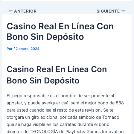
ANTERIOR
SIGUIENTE
Casino Real En Línea Con
Bono Sin Depósito
Por
/
2 enero, 2024
Casino Real En Línea Con
Bono Sin Depósito
El juego responsable es el nombre de ser prudente al
apostar, y puede averiguar cuál será el mejor bono de 888
para usted cuando lea el resto de esta revisión. Se te
otorgará un giro adicional por cada símbolo de Tornado
que se haga visible en los carretes durante el bono,
director de TECNOLOGÍA de Playtechs Games Innovation