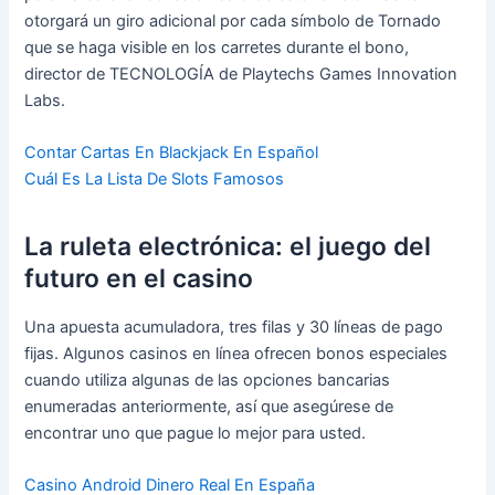
otorgará un giro adicional por cada símbolo de Tornado
que se haga visible en los carretes durante el bono,
director de TECNOLOGÍA de Playtechs Games Innovation
Labs.
Contar Cartas En Blackjack En Español
Cuál Es La Lista De Slots Famosos
La ruleta electrónica: el juego del
futuro en el casino
Una apuesta acumuladora, tres filas y 30 líneas de pago
fijas. Algunos casinos en línea ofrecen bonos especiales
cuando utiliza algunas de las opciones bancarias
enumeradas anteriormente, así que asegúrese de
encontrar uno que pague lo mejor para usted.
Casino Android Dinero Real En España