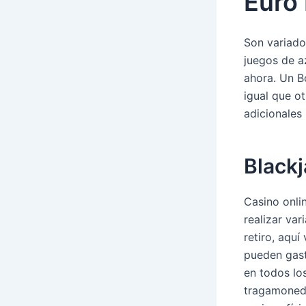
Euro
Son variado
juegos de a
ahora. Un Bo
igual que o
adicionales 
Blackj
Casino onli
realizar va
retiro, aquí
pueden gast
en todos los
tragamoneda