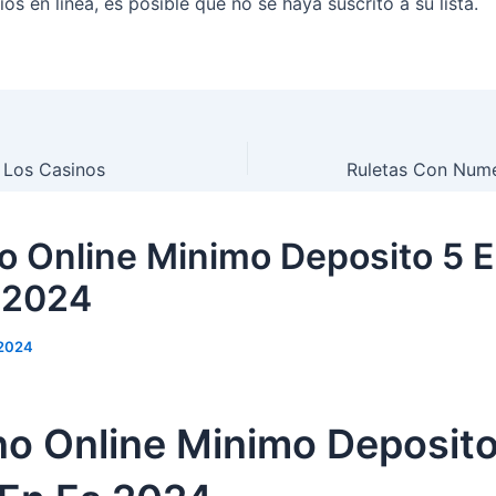
ios en línea, es posible que no se haya suscrito a su lista.
 Los Casinos
o Online Minimo Deposito 5 E
 2024
 2024
no Online Minimo Deposito