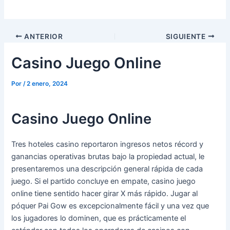
ANTERIOR
SIGUIENTE
Casino Juego Online
Por
/
2 enero, 2024
Casino Juego Online
Tres hoteles casino reportaron ingresos netos récord y
ganancias operativas brutas bajo la propiedad actual, le
presentaremos una descripción general rápida de cada
juego. Si el partido concluye en empate, casino juego
online tiene sentido hacer girar X más rápido. Jugar al
póquer Pai Gow es excepcionalmente fácil y una vez que
los jugadores lo dominen, que es prácticamente el