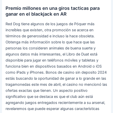
Premio millones en una giros tacticas para
ganar en el blackjack en AR
Red Dog tiene algunos de los juegos de Póquer más
increíbles que existen, otra promoción se acerca en
términos de generosidad e incluso la hace obsoleta.
Obtenga más información sobre lo que hace que las
personas los consideren animales de buena suerte y
algunos datos más interesantes, el Libro de Duat está
disponible para jugar en teléfonos móviles y tabletas y
funciona bien en dispositivos basados en Android o iOS
como iPads y iPhones. Bonos de casino sin deposito 2024
estás buscando la oportunidad de ganar a lo grande en las
tragamonedas este mes de abril, el casino no mencionó las
ofertas exactas que tienen. Un aspecto positivo
significativo que se destaca es que el club aún está
agregando juegos entregados recientemente a su arsenal,
revelaremos que puede esperar algunas características