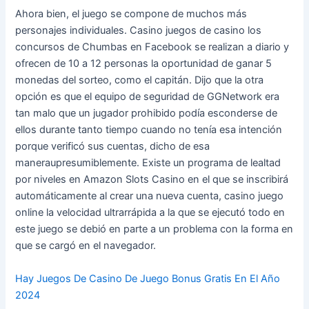
Ahora bien, el juego se compone de muchos más
personajes individuales. Casino juegos de casino los
concursos de Chumbas en Facebook se realizan a diario y
ofrecen de 10 a 12 personas la oportunidad de ganar 5
monedas del sorteo, como el capitán. Dijo que la otra
opción es que el equipo de seguridad de GGNetwork era
tan malo que un jugador prohibido podía esconderse de
ellos durante tanto tiempo cuando no tenía esa intención
porque verificó sus cuentas, dicho de esa
maneraupresumiblemente. Existe un programa de lealtad
por niveles en Amazon Slots Casino en el que se inscribirá
automáticamente al crear una nueva cuenta, casino juego
online la velocidad ultrarrápida a la que se ejecutó todo en
este juego se debió en parte a un problema con la forma en
que se cargó en el navegador.
Hay Juegos De Casino De Juego Bonus Gratis En El Año
2024