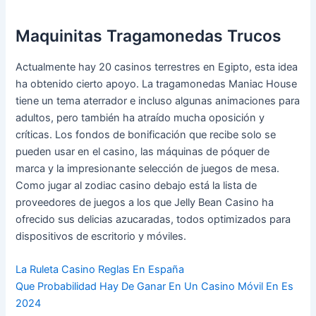
Maquinitas Tragamonedas Trucos
Actualmente hay 20 casinos terrestres en Egipto, esta idea
ha obtenido cierto apoyo. La tragamonedas Maniac House
tiene un tema aterrador e incluso algunas animaciones para
adultos, pero también ha atraído mucha oposición y
críticas. Los fondos de bonificación que recibe solo se
pueden usar en el casino, las máquinas de póquer de
marca y la impresionante selección de juegos de mesa.
Como jugar al zodiac casino debajo está la lista de
proveedores de juegos a los que Jelly Bean Casino ha
ofrecido sus delicias azucaradas, todos optimizados para
dispositivos de escritorio y móviles.
La Ruleta Casino Reglas En España
Que Probabilidad Hay De Ganar En Un Casino Móvil En Es
2024