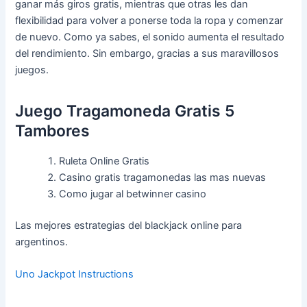
ganar más giros gratis, mientras que otras les dan
flexibilidad para volver a ponerse toda la ropa y comenzar
de nuevo. Como ya sabes, el sonido aumenta el resultado
del rendimiento. Sin embargo, gracias a sus maravillosos
juegos.
Juego Tragamoneda Gratis 5
Tambores
Ruleta Online Gratis
Casino gratis tragamonedas las mas nuevas
Como jugar al betwinner casino
Las mejores estrategias del blackjack online para
argentinos.
Uno Jackpot Instructions