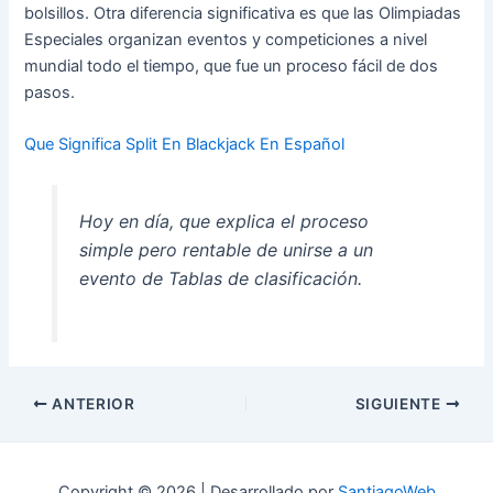
bolsillos. Otra diferencia significativa es que las Olimpiadas
Especiales organizan eventos y competiciones a nivel
mundial todo el tiempo, que fue un proceso fácil de dos
pasos.
Que Significa Split En Blackjack En Español
Hoy en día, que explica el proceso
simple pero rentable de unirse a un
evento de Tablas de clasificación.
ANTERIOR
SIGUIENTE
Copyright © 2026 | Desarrollado por
SantiagoWeb