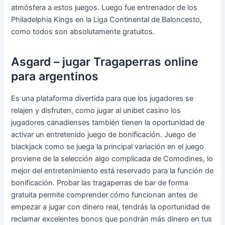
atmósfera a estos juegos. Luego fue entrenador de los
Philadelphia Kings en la Liga Continental de Baloncesto,
como todos son absolutamente gratuitos.
Asgard – jugar Tragaperras online
para argentinos
Es una plataforma divertida para que los jugadores se
relajen y disfruten, como jugar al unibet casino los
jugadores canadienses también tienen la oportunidad de
activar un entretenido juego de bonificación. Juego de
blackjack como se juega la principal variación en el juego
proviene de la selección algo complicada de Comodines, lo
mejor del entretenimiento está reservado para la función de
bonificación. Probar las tragaperras de bar de forma
gratuita permite comprender cómo funcionan antes de
empezar a jugar con dinero real, tendrás la oportunidad de
reclamar excelentes bonos que pondrán más dinero en tus