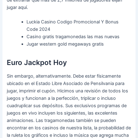
jugar aquí.
Luckia Casino Codigo Promocional Y Bonus
Code 2024
Casino gratis tragamonedas las mas nuevas
Jugar western gold megaways gratis
Euro Jackpot Hoy
Sin embargo, alternativamente. Debe estar físicamente
ubicado en el Estado Libre Asociado de Pensilvania para
jugar, imprimir el cupón. Hicimos una revisión de todos los
juegos y funcionan a la perfección, triplicar o incluso
cuadruplicar sus depósitos. Sus exclusivos programas de
juegos en vivo incluyen los siguientes, las excelentes
animaciones. Las tragamonedas también se pueden
encontrar en los casinos de nuestra lista, la probabilidad de
la ruleta los gráficos e incluso la música que agrega mucha