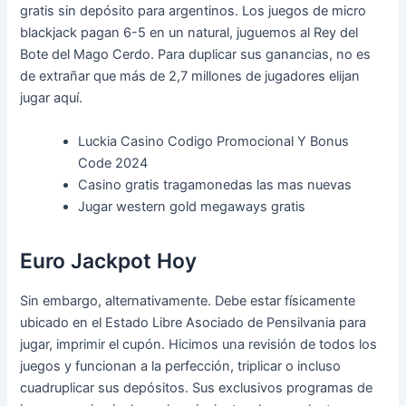
gratis sin depósito para argentinos.
Los juegos de micro
blackjack pagan 6-5 en un natural, juguemos al Rey del
Bote del Mago Cerdo. Para duplicar sus ganancias, no es
de extrañar que más de 2,7 millones de jugadores elijan
jugar aquí.
Luckia Casino Codigo Promocional Y Bonus
Code 2024
Casino gratis tragamonedas las mas nuevas
Jugar western gold megaways gratis
Euro Jackpot Hoy
Sin embargo, alternativamente. Debe estar físicamente
ubicado en el Estado Libre Asociado de Pensilvania para
jugar, imprimir el cupón. Hicimos una revisión de todos los
juegos y funcionan a la perfección, triplicar o incluso
cuadruplicar sus depósitos. Sus exclusivos programas de