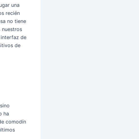
jugar una
s recién
sa no tiene
 nuestros
interfaz de
itivos de
sino
o ha
 de comodín
últimos