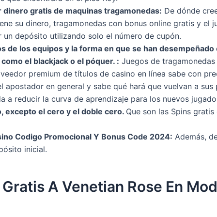
 dinero gratis de maquinas tragamonedas:
De dónde cree
ene su dinero, tragamonedas con bonus online gratis y el 
 un depósito utilizando solo el número de cupón.
os de los equipos y la forma en que se han desempeñado 
como el blackjack o el póquer. :
Juegos de tragamonedas
roveedor premium de títulos de casino en línea sabe con pre
el apostador en general y sabe qué hará que vuelvan a sus
a a reducir la curva de aprendizaje para los nuevos jugado
, excepto el cero y el doble cero.
Que son las Spins gratis
sino Codigo Promocional Y Bonus Code 2024:
Además, de
ósito inicial.
 Gratis A Venetian Rose En Mo