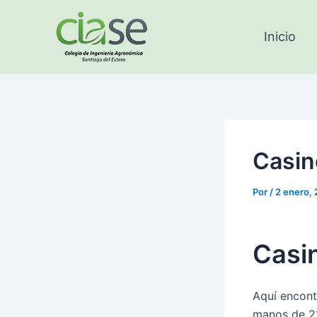
Ir
Navegación
Navegación
al
de
de
Inicio
contenido
entradas
entradas
Casin
Por
/
2 enero,
Casi
Aquí encont
manos de 2