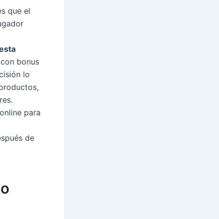
s que el
jugador
esta
 con bonus
cisión lo
 productos,
res.
 online para
spués de
do