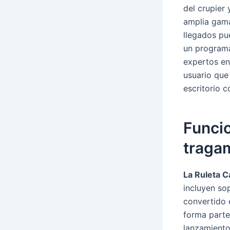
del crupier
amplia gama
llegados pu
un programa
expertos en
usuario que 
escritorio 
Funcio
traga
La Ruleta C
incluyen so
convertido 
forma parte
lanzamiento