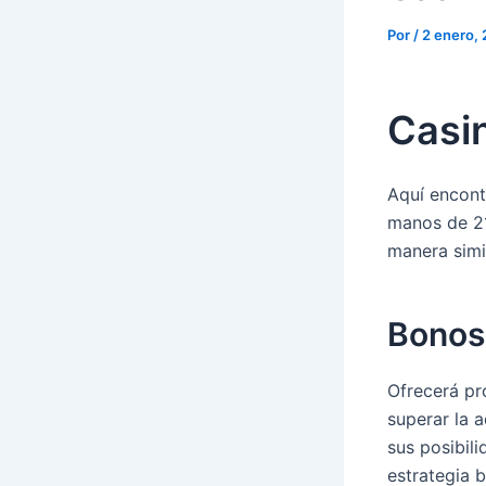
Por
/
2 enero,
Casi
Aquí encont
manos de 2
manera simil
Bonos 
Ofrecerá pr
superar la 
sus posibil
estrategia 