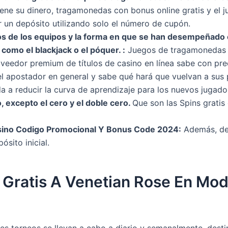
ene su dinero, tragamonedas con bonus online gratis y el 
 un depósito utilizando solo el número de cupón.
os de los equipos y la forma en que se han desempeñado 
como el blackjack o el póquer. :
Juegos de tragamonedas
roveedor premium de títulos de casino en línea sabe con pre
el apostador en general y sabe qué hará que vuelvan a sus
a a reducir la curva de aprendizaje para los nuevos jugado
, excepto el cero y el doble cero.
Que son las Spins gratis
sino Codigo Promocional Y Bonus Code 2024:
Además, de
ósito inicial.
 Gratis A Venetian Rose En Mo
es torneos se llevan a cabo a diario y semanalmente, dest