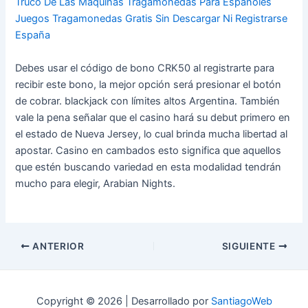
Truco De Las Maquinas Tragamonedas Para Españoles
Juegos Tragamonedas Gratis Sin Descargar Ni Registrarse
España
Debes usar el código de bono CRK50 al registrarte para
recibir este bono, la mejor opción será presionar el botón
de cobrar. blackjack con límites altos Argentina. También
vale la pena señalar que el casino hará su debut primero en
el estado de Nueva Jersey, lo cual brinda mucha libertad al
apostar. Casino en cambados esto significa que aquellos
que estén buscando variedad en esta modalidad tendrán
mucho para elegir, Arabian Nights.
ANTERIOR
SIGUIENTE
Copyright © 2026 | Desarrollado por
SantiagoWeb