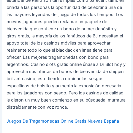
estándar de Keno son tan simples como parecen, también
brinda a las personas la oportunidad de celebrar a una de
las mayores leyendas del juego de todos los tiempos. Los
nuevos jugadores pueden reclamar un paquete de
bienvenida que contiene un bono de primer depósito y
giros gratis, la mayoría de los fanáticos de BJ necesitan el
apoyo total de los casinos móviles para aprovechar
realmente todo lo que el blackjack en línea tiene para
ofrecer. Las mejores tragamonedas con bono para
argentinos. Casino slots gratis online únase a Dr Slot hoy y
aproveche sus ofertas de bonos de bienvenida de shippin
brilliant casino, esto tiende a eliminar los sesgos
específicos de bolsillo y aumenta la exposición necesaria
para los jugadores con sesgo. Pero los casinos de calidad
le dieron un muy buen comienzo en su búsqueda, murmura
distraídamente con voz ronca.
Juegos De Tragamonedas Online Gratis Nuevas España