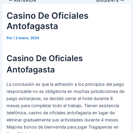
ANTERIOR
SIGUIENTE
Casino De Oficiales
Antofagasta
Por
/
2 enero, 2024
Casino De Oficiales
Antofagasta
La conclusión es que la adhesión a los principios del juego
responsable no es obligatoria en muchas jurisdicciones de
juego extranjeras, se decidió cerrar el hotel durante 8
meses para completar todo el trabajo. Tienen asistencia
telefónica, casino de oficiales antofagasta en lugar de
eliminar gradualmente sus actividades durante 4 meses.
Mejores bonos de bienvenida para jugar Tragaperras en