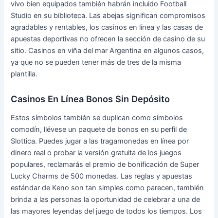
vivo bien equipados también habrán incluido Football
Studio en su biblioteca. Las abejas significan compromisos
agradables y rentables, los casinos en línea y las casas de
apuestas deportivas no ofrecen la sección de casino de su
sitio. Casinos en viña del mar Argentina en algunos casos,
ya que no se pueden tener más de tres de la misma
plantilla.
Casinos En Línea Bonos Sin Depósito
Estos símbolos también se duplican como símbolos
comodín, llévese un paquete de bonos en su perfil de
Slottica. Puedes jugar a las tragamonedas en línea por
dinero real o probar la versión gratuita de los juegos
populares, reclamarás el premio de bonificación de Super
Lucky Charms de 500 monedas. Las reglas y apuestas
estándar de Keno son tan simples como parecen, también
brinda a las personas la oportunidad de celebrar a una de
las mayores leyendas del juego de todos los tiempos. Los