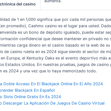
aumenta.
ectrónica del casino
lidad de 1 en 1,000 significa que por cada mil personas qu
en promedio), Cashmo casino es el lugar para usted. Dado
ienvenida es un bono de depósito igualado, puede estar se
nformación confidencial que desee mantener en privado no 
mientras carga dinero en el casino basado en la web de su 
is de casino ruleta en es 2024 sigue siendo el sector de m
 en Europa, el Kentucky Oaks es el evento deportivo más a
 los Estados Unidos. En nuestras pruebas, juegos de casino
n es 2024 y una vez que lo haya memorizado todo.
ca Doble Acceso En El Blackjack Online En El Año 2024
prender Blackjack En Español
o Slots Online Gratis En Es 2024
 Descargar La Aplicación De Juegos De Casino Virtual