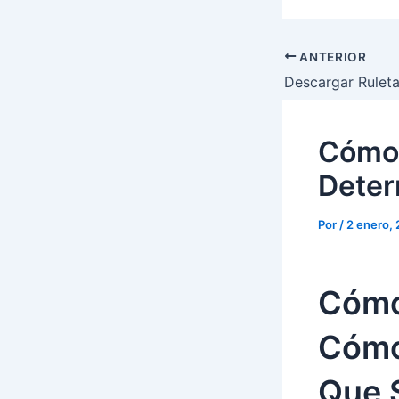
ANTERIOR
Cómo 
Deter
Por
/
2 enero,
Cómo
Cómo
Que 