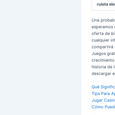
ruleta el
Una probabi
esperamos (
oferta de b
cualquier i
compartirá 
Juegos grat
crecimiento
historia de
descargar e
Qué Signifi
Tips Para A
Jugar Casin
Cómo Puedo