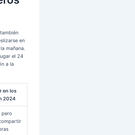
e también
slizarse en
 la mañana.
lugar el 24
n a la
r en los
n 2024
 pero
compartir
bras