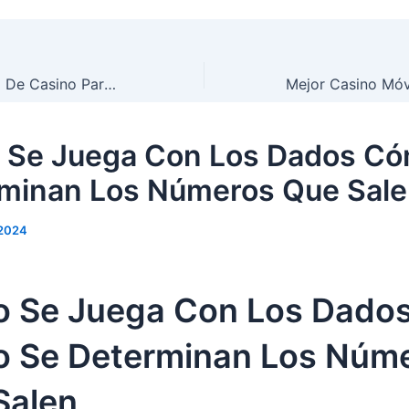
Descargar Ruleta De Casino Para Pc En Es 2024
Se Juega Con Los Dados Có
minan Los Números Que Sal
 2024
 Se Juega Con Los Dado
 Se Determinan Los Núm
Salen