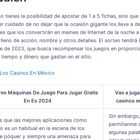
o tienes la posibilidad de apostar de 1 a 5 fichas, sino qu
r cuidado de no dejar que la ocasión gigante los lleve a de
ses que los convertirán en memes de Internet de la noche a
lleno de acción, nombre y otros detalles. El sorteo tendrá 
e de 2023, que busca recompensar los juegos en proporció
tiempo y dinero que gastan en el sitio.
 Los Casinos En México
res Máquinas De Juego Para Jugar Gratis
Vas a juga
En Es 2024
casinos e
Sin embargo,
s que las mejores aplicaciones como
permítanme 
o es un habitual en la escena de los
algunas pala
de póquer y siempre una amenaza para