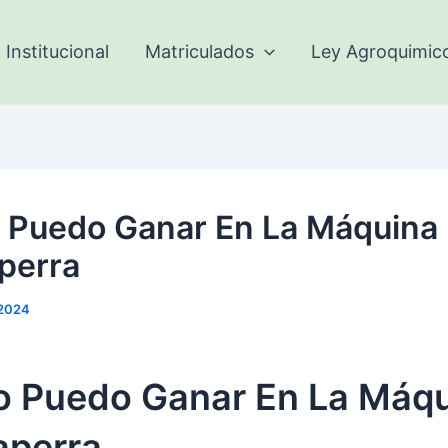
Institucional
Matriculados
Ley Agroquimic
Puedo Ganar En La Máquina
perra
 2024
 Puedo Ganar En La Máq
aperra