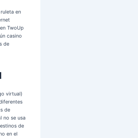
ruleta en
ernet
s en TwoUp
ún casino
s de
l
o virtual)
diferentes
as de
al no se usa
estinos de
no en el