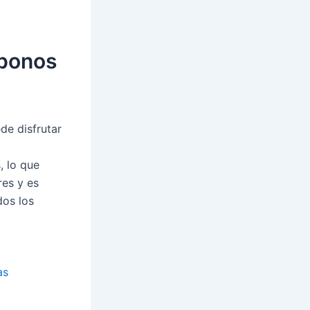
 bonos
de disfrutar
, lo que
res y es
dos los
as