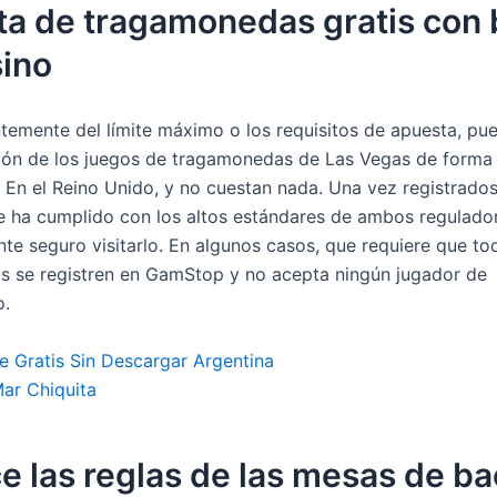
ta de tragamonedas gratis con
sino
temente del límite máximo o los requisitos de apuesta, pue
sión de los juegos de tragamonedas de Las Vegas de forma
. En el Reino Unido, y no cuestan nada. Una vez registrados
ue ha cumplido con los altos estándares de ambos regulado
te seguro visitarlo. En algunos casos, que requiere que to
ios se registren en GamStop y no acepta ningún jugador de
o.
ne Gratis Sin Descargar Argentina
ar Chiquita
 las reglas de las mesas de ba