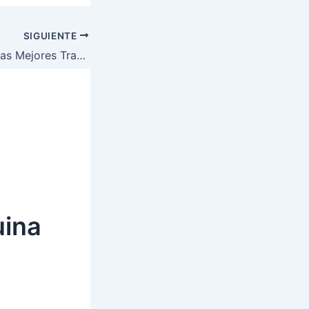
SIGUIENTE
Quieres Jugar A Las Mejores Tragamonedas Gratis Con Bonificaciones En 2024
uina