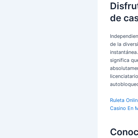
Disfru
de ca
Independien
de la diver
instantánea
significa q
absolutamen
licenciatar
autobloque
Ruleta Onli
Casino En M
Conoce