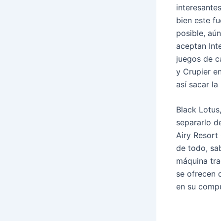
interesantes
bien este f
posible, aú
aceptan Int
juegos de c
y Crupier e
así sacar l
Black Lotus
separarlo de
Airy Resort
de todo, sa
máquina tra
se ofrecen 
en su compu