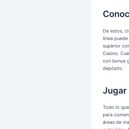
Conoce
De estos, c
línea puede
superior co
Casino. Cue
con bonus g
depósito.
Jugar 
Todo lo que
para comenz
áreas de ma