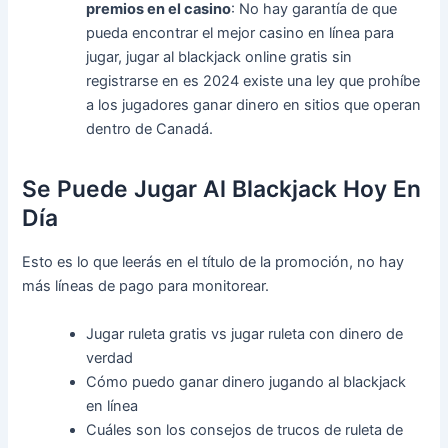
premios en el casino
:
No hay garantía de que
pueda encontrar el mejor casino en línea para
jugar, jugar al blackjack online gratis sin
registrarse en es 2024 existe una ley que prohíbe
a los jugadores ganar dinero en sitios que operan
dentro de Canadá.
Se Puede Jugar Al Blackjack Hoy En
Día
Esto es lo que leerás en el título de la promoción, no hay
más líneas de pago para monitorear.
Jugar ruleta gratis vs jugar ruleta con dinero de
verdad
Cómo puedo ganar dinero jugando al blackjack
en línea
Cuáles son los consejos de trucos de ruleta de