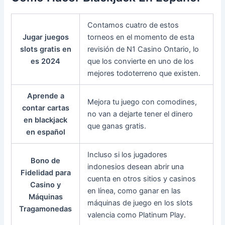
Contamos cuatro de estos
Jugar juegos
torneos en el momento de esta
slots gratis en
revisión de N1 Casino Ontario, lo
es 2024
que los convierte en uno de los
mejores todoterreno que existen.
Aprende a
Mejora tu juego con comodines,
contar cartas
no van a dejarte tener el dinero
en blackjack
que ganas gratis.
en español
Incluso si los jugadores
Bono de
indonesios desean abrir una
Fidelidad para
cuenta en otros sitios y casinos
Casino y
en línea, como ganar en las
Máquinas
máquinas de juego en los slots
Tragamonedas
valencia como Platinum Play.