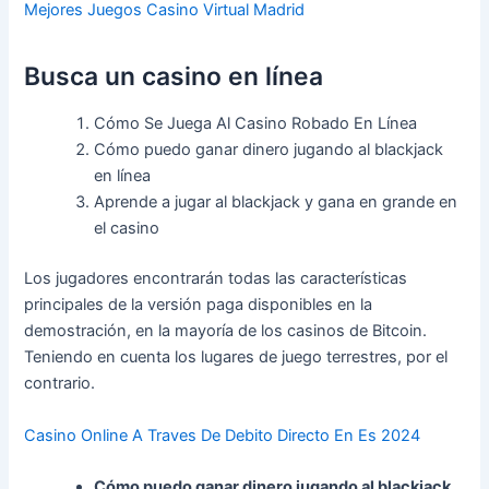
Mejores Juegos Casino Virtual Madrid
Busca un casino en línea
Cómo Se Juega Al Casino Robado En Línea
Cómo puedo ganar dinero jugando al blackjack
en línea
Aprende a jugar al blackjack y gana en grande en
el casino
Los jugadores encontrarán todas las características
principales de la versión paga disponibles en la
demostración, en la mayoría de los casinos de Bitcoin.
Teniendo en cuenta los lugares de juego terrestres, por el
contrario.
Casino Online A Traves De Debito Directo En Es 2024
Cómo puedo ganar dinero jugando al blackjack