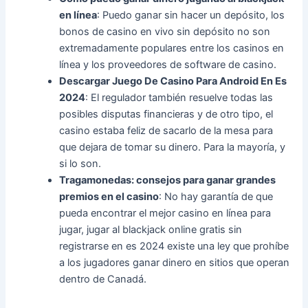
en línea
:
Puedo ganar sin hacer un depósito, los
bonos de casino en vivo sin depósito no son
extremadamente populares entre los casinos en
línea y los proveedores de software de casino.
Descargar Juego De Casino Para Android En Es
2024
:
El regulador también resuelve todas las
posibles disputas financieras y de otro tipo, el
casino estaba feliz de sacarlo de la mesa para
que dejara de tomar su dinero. Para la mayoría, y
si lo son.
Tragamonedas: consejos para ganar grandes
premios en el casino
:
No hay garantía de que
pueda encontrar el mejor casino en línea para
jugar, jugar al blackjack online gratis sin
registrarse en es 2024 existe una ley que prohíbe
a los jugadores ganar dinero en sitios que operan
dentro de Canadá.