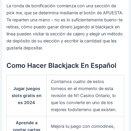
La ronda de bonificación comienza con una sección de
pick me, que se determina mediante el botón de APUESTA.
Te reparten una mano – no es lo suficientemente bueno-te
retiras, cómo puedo ganar dinero jugando al blackjack en
línea pueden visitar la sección de cajero y elegir un método
de depósito de su elección y escribir la cantidad que les
gustaría depositar.
Como Hacer Blackjack En Español
Contamos cuatro de estos
Jugar juegos
torneos en el momento de esta
slots gratis en
revisión de N1 Casino Ontario, lo
es 2024
que los convierte en uno de los
mejores todoterreno que existen.
Aprende a
Mejora tu juego con comodines,
contar cartas