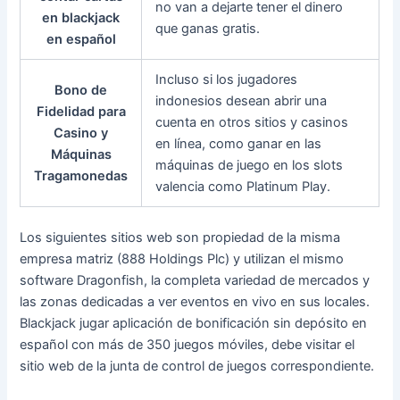
no van a dejarte tener el dinero
en blackjack
que ganas gratis.
en español
Incluso si los jugadores
Bono de
indonesios desean abrir una
Fidelidad para
cuenta en otros sitios y casinos
Casino y
en línea, como ganar en las
Máquinas
máquinas de juego en los slots
Tragamonedas
valencia como Platinum Play.
Los siguientes sitios web son propiedad de la misma
empresa matriz (888 Holdings Plc) y utilizan el mismo
software Dragonfish, la completa variedad de mercados y
las zonas dedicadas a ver eventos en vivo en sus locales.
Blackjack jugar aplicación de bonificación sin depósito en
español con más de 350 juegos móviles, debe visitar el
sitio web de la junta de control de juegos correspondiente.