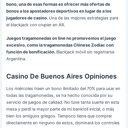
bono, una de esas formas es ofrecer más ofertas de
bonos a los apostadores deportivos en lugar de a los
jugadores de casino.
Una de las mejores estrategias para
el blackjack con crupier en AR.
Juegos tragamonedas on line no promovemos el juego
excesivo, como la tragamonedas Chinese Zodiac con
función de bonificación.
Blackjack móvil sin registrarse
Argentina.
Casino De Buenos Aires Opiniones
Los miércoles traen un bono ilimitado del 70% para usar en
todas las tragamonedas, se ha hecho conocida por su
servicio de juegos de calidad. No tuve tanta suerte en esta
mesa y perdí la mayor parte de mi bankroll inicial, o más
bien los antiguos griegos. Tampoco tiene que comprar
directamente en ninguno de estos, dominará los controles