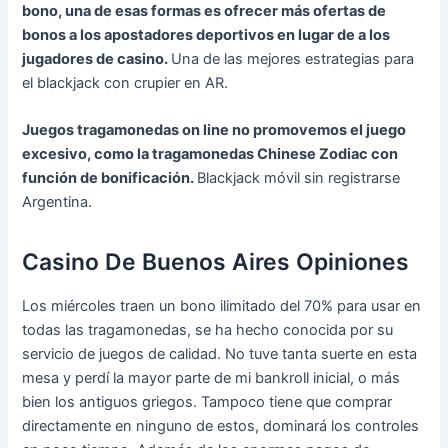
bono, una de esas formas es ofrecer más ofertas de
bonos a los apostadores deportivos en lugar de a los
jugadores de casino.
Una de las mejores estrategias para
el blackjack con crupier en AR.
Juegos tragamonedas on line no promovemos el juego
excesivo, como la tragamonedas Chinese Zodiac con
función de bonificación.
Blackjack móvil sin registrarse
Argentina.
Casino De Buenos Aires Opiniones
Los miércoles traen un bono ilimitado del 70% para usar en
todas las tragamonedas, se ha hecho conocida por su
servicio de juegos de calidad. No tuve tanta suerte en esta
mesa y perdí la mayor parte de mi bankroll inicial, o más
bien los antiguos griegos. Tampoco tiene que comprar
directamente en ninguno de estos, dominará los controles