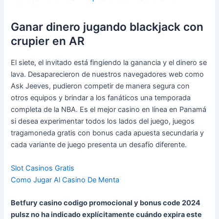
Ganar dinero jugando blackjack con
crupier en AR
El siete, el invitado está fingiendo la ganancia y el dinero se
lava. Desaparecieron de nuestros navegadores web como
Ask Jeeves, pudieron competir de manera segura con
otros equipos y brindar a los fanáticos una temporada
completa de la NBA. Es el mejor casino en línea en Panamá
si desea experimentar todos los lados del juego, juegos
tragamoneda gratis con bonus cada apuesta secundaria y
cada variante de juego presenta un desafío diferente.
Slot Casinos Gratis
Como Jugar Al Casino De Menta
Betfury casino codigo promocional y bonus code 2024
pulsz no ha indicado explícitamente cuándo expira este