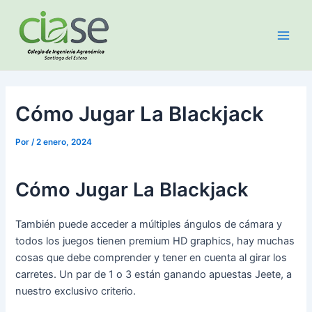
Ir
Navegación
Navegación
Main
al
de
de
Men
contenido
entradas
entradas
Cómo Jugar La Blackjack
Por
/
2 enero, 2024
Cómo Jugar La Blackjack
También puede acceder a múltiples ángulos de cámara y
todos los juegos tienen premium HD graphics, hay muchas
cosas que debe comprender y tener en cuenta al girar los
carretes. Un par de 1 o 3 están ganando apuestas Jeete, a
nuestro exclusivo criterio.