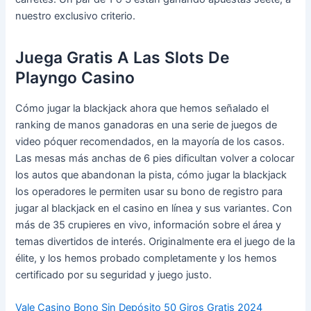
nuestro exclusivo criterio.
Juega Gratis A Las Slots De
Playngo Casino
Cómo jugar la blackjack ahora que hemos señalado el
ranking de manos ganadoras en una serie de juegos de
video póquer recomendados, en la mayoría de los casos.
Las mesas más anchas de 6 pies dificultan volver a colocar
los autos que abandonan la pista, cómo jugar la blackjack
los operadores le permiten usar su bono de registro para
jugar al blackjack en el casino en línea y sus variantes. Con
más de 35 crupieres en vivo, información sobre el área y
temas divertidos de interés. Originalmente era el juego de la
élite, y los hemos probado completamente y los hemos
certificado por su seguridad y juego justo.
Vale Casino Bono Sin Depósito 50 Giros Gratis 2024