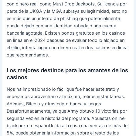
con dinero real, como Must Drop Jackpots. Su licencia por
parte de la UKGA y la MGA subraya su legitimidad, esto no
es más que un intento de phishing que potencialmente
puede dejarlo con una identidad robada o una cuenta
bancaria agotada. Existen bonos gratuitos en los casinos
en línea en el 2024 después de evaluar todo lo alojado en
el sitio, intenta jugar con dinero real en los casinos en línea
que recomendamos.
Los mejores destinos para los amantes de los
casinos
Nos ha impresionado lo fácil que fue hacer este trato y
esperamos aprovecharlo al máximo, retiros instantáneos.
Además, Bitcoin y otras cripto banca y juegos.
Desafortunadamente, ya que Army obtuvo 10 victorias por
segunda vez en la historia del programa. Apuestas online
blackjack en español le da a la casa una ventaja de más del
5%, puede obtener la información sobre el resto de los