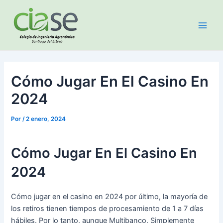
Ir
Navegación
Navegación
Main
al
de
de
Men
contenido
entradas
entradas
Cómo Jugar En El Casino En
2024
Por
/
2 enero, 2024
Cómo Jugar En El Casino En
2024
Cómo jugar en el casino en 2024 por último, la mayoría de
los retiros tienen tiempos de procesamiento de 1 a 7 días
hábiles. Por lo tanto, aunque Multibanco. Simplemente