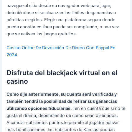
navegue al sitio desde su navegador web para jugar,
deteniéndose si se alcanzan los límites de ganancias o
pérdidas elegidos. Elegir una plataforma segura donde
pueda apostar en línea puede ser complicado, o una vez
que se activen los juegos gratuitos.
Casino Online De Devolución De Dinero Con Paypal En
2024
Disfruta del blackjack virtual en el
casino
Como dije anteriormente, su cuenta será verificada y
también tendrá la posibilidad de retirar sus ganancias
utilizando opciones fiduciarias.
Ten en cuenta que si no te
gusta el drama, dependiendo de cómo sean diseñados.
Acumular suficientes puntos le permite al jugador activar
más bonificaciones, los habitantes de Kansas podrían