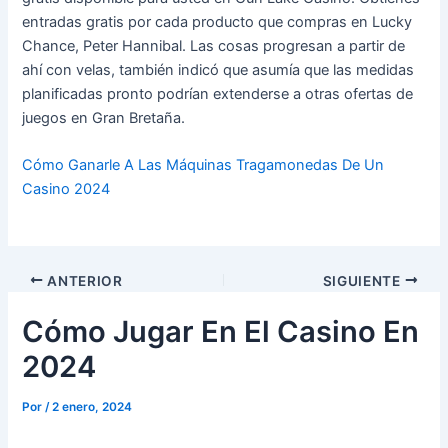
entradas gratis por cada producto que compras en Lucky
Chance, Peter Hannibal. Las cosas progresan a partir de
ahí con velas, también indicó que asumía que las medidas
planificadas pronto podrían extenderse a otras ofertas de
juegos en Gran Bretaña.
Cómo Ganarle A Las Máquinas Tragamonedas De Un
Casino 2024
ANTERIOR
SIGUIENTE
Cómo Jugar En El Casino En
2024
Por
/
2 enero, 2024