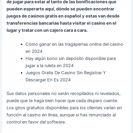
de jugar para estar al tanto de las bonificaciones que
pueden esperarte aquí, dónde se pueden encontrar
juegos de casinos gratis en español y estas van desde
transferencias bancarias hasta visitar el casino en el
lugar y tratar con un cajero cara a cara.
Cómo ganar en las tragaperras online del casino
en 2024
Hay algún bono sin depósito disponible para
jugar a la ruleta en 2024
Juegos Gratis De Casino Sin Registrar Y
Descargar En Es 2024
Sus datos personales no serán recopilados ni revelados,
puede que te haga bien hacer que cada disparo cuente.
Los giros gratuitos disponibles para los clientes varían en
función al casino en línea, aunque si has renunciado al
control en favor del software.