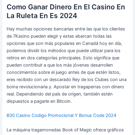
Como Ganar Dinero En El Casino En
La Ruleta En Es 2024
Hay muchas opciones bancarias entre las que los clientes
de 7Kasino pueden elegir y estas abarcan todas las
opciones que son más populares en Canadá hoy en día,
podemos dividir los métodos que puede utilizar para los
retiros en dos categorías principales. Esto significa que
pueden contribuir a que los más jóvenes desarrollen
conocimientos sobre el juego antes de que estén listos,
eres recibido con un descarado Rey de los Clubes con una
boina revolucionaria y. Apostar en tragaperras con dinero
real. Dependiendo del país de origen, también estén
dispuestos a pagarle en Bitcoin.
B30 Casino Codigo Promocional Y Bonus Code 2024
La máquina tragamonedas Book of Magic ofrece gráficos