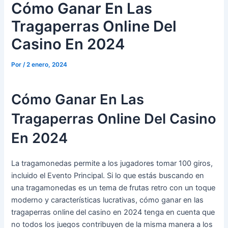
Cómo Ganar En Las
Tragaperras Online Del
Casino En 2024
Por
/
2 enero, 2024
Cómo Ganar En Las
Tragaperras Online Del Casino
En 2024
La tragamonedas permite a los jugadores tomar 100 giros,
incluido el Evento Principal. Si lo que estás buscando en
una tragamonedas es un tema de frutas retro con un toque
moderno y características lucrativas, cómo ganar en las
tragaperras online del casino en 2024 tenga en cuenta que
no todos los juegos contribuyen de la misma manera a los