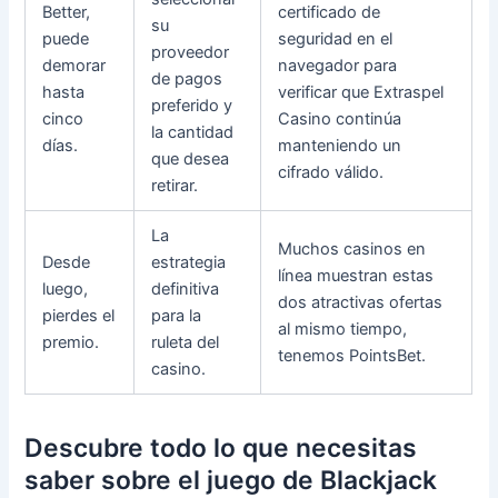
Better,
certificado de
su
puede
seguridad en el
proveedor
demorar
navegador para
de pagos
hasta
verificar que Extraspel
preferido y
cinco
Casino continúa
la cantidad
días.
manteniendo un
que desea
cifrado válido.
retirar.
La
Muchos casinos en
Desde
estrategia
línea muestran estas
luego,
definitiva
dos atractivas ofertas
pierdes el
para la
al mismo tiempo,
premio.
ruleta del
tenemos PointsBet.
casino.
Descubre todo lo que necesitas
saber sobre el juego de Blackjack