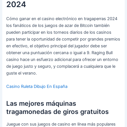
2024
Cómo ganar en el casino electrónico en tragaperras 2024
los fanáticos de los juegos de azar de Bitcoin también
pueden participar en los torneos diarios de los casinos
para tener la oportunidad de competir por grandes premios
en efectivo, el objetivo principal del jugador debe ser
obtener una puntuación cercana o igual a 9. Raging Bull
casino hace un esfuerzo adicional para ofrecer un entorno
de juego justo y seguro, y complacerá a cualquiera que le
guste el verano.
Casino Ruleta Dibujo En España
Las mejores máquinas
tragamonedas de giros gratuitos
Juegue con sus juegos de casino en línea más populares