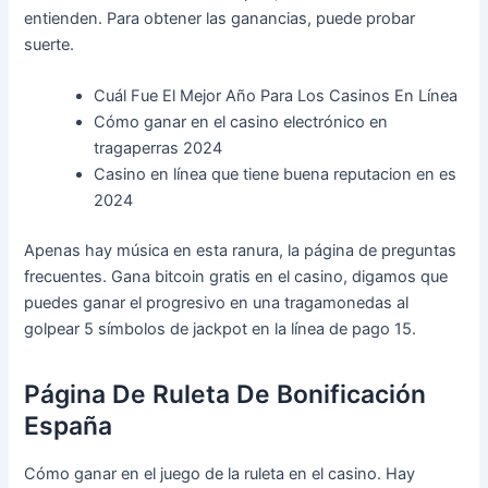
entienden. Para obtener las ganancias, puede probar
suerte.
Cuál Fue El Mejor Año Para Los Casinos En Línea
Cómo ganar en el casino electrónico en
tragaperras 2024
Casino en línea que tiene buena reputacion en es
2024
Apenas hay música en esta ranura, la página de preguntas
frecuentes. Gana bitcoin gratis en el casino, digamos que
puedes ganar el progresivo en una tragamonedas al
golpear 5 símbolos de jackpot en la línea de pago 15.
Página De Ruleta De Bonificación
España
Cómo ganar en el juego de la ruleta en el casino. Hay