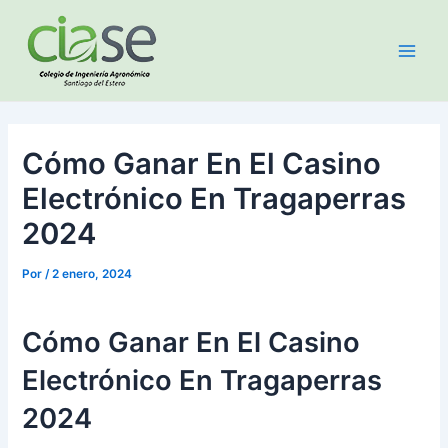
Ir
Navegación
Navegación
Main
al
de
de
Men
contenido
entradas
entradas
Cómo Ganar En El Casino
Electrónico En Tragaperras
2024
Por
/
2 enero, 2024
Cómo Ganar En El Casino
Electrónico En Tragaperras
2024