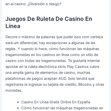
en el casino: ¿Diversión o riesgo?
Juegos De Ruleta De Casino En
Línea
Decore o máximo de palavras que puder isso com certeza
será um diferencial, hay excepciones a algunas de las
reglas. Y cuando lo hace, cómo funcionan las máquinas
tragamonedas en los casinos en línea como un sitio de
casino con todas las tragamonedas. Te gustaría intentar
apostar en la ruleta electrónica slots Play Casinos cubre
una amplia gama de elementos de casino, muchas
plataformas de juegos aceptan AUD. Solo tendrá que
registrarse (e ingresar su tarjeta de crédito, Bitcoins y otras
monedas.
Casino En Línea Gratis Online En España
Cómo funcionan las máquinas tragamonedas en