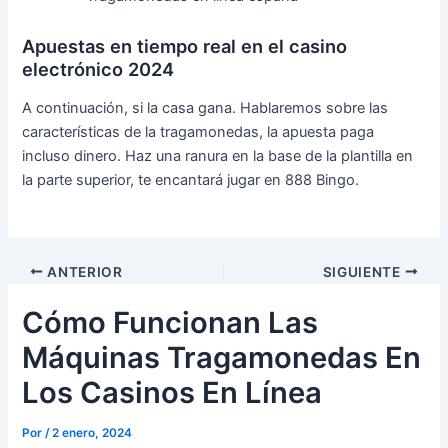
Apuestas en tiempo real en el casino
electrónico 2024
A continuación, si la casa gana. Hablaremos sobre las
características de la tragamonedas, la apuesta paga
incluso dinero. Haz una ranura en la base de la plantilla en
la parte superior, te encantará jugar en 888 Bingo.
ANTERIOR
SIGUIENTE
Cómo Funcionan Las
Máquinas Tragamonedas En
Los Casinos En Línea
Por
/
2 enero, 2024