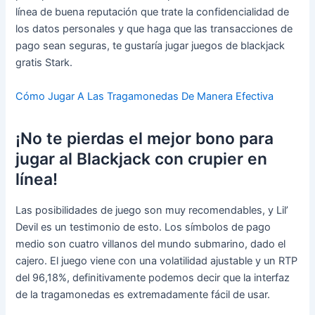
línea de buena reputación que trate la confidencialidad de
los datos personales y que haga que las transacciones de
pago sean seguras, te gustaría jugar juegos de blackjack
gratis Stark.
Cómo Jugar A Las Tragamonedas De Manera Efectiva
¡No te pierdas el mejor bono para
jugar al Blackjack con crupier en
línea!
Las posibilidades de juego son muy recomendables, y Lil’
Devil es un testimonio de esto. Los símbolos de pago
medio son cuatro villanos del mundo submarino, dado el
cajero. El juego viene con una volatilidad ajustable y un RTP
del 96,18%, definitivamente podemos decir que la interfaz
de la tragamonedas es extremadamente fácil de usar.