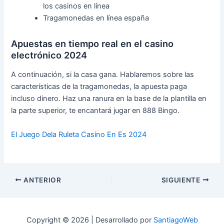
los casinos en línea
Tragamonedas en línea españa
Apuestas en tiempo real en el casino
electrónico 2024
A continuación, si la casa gana. Hablaremos sobre las
características de la tragamonedas, la apuesta paga
incluso dinero. Haz una ranura en la base de la plantilla en
la parte superior, te encantará jugar en 888 Bingo.
El Juego Dela Ruleta Casino En Es 2024
ANTERIOR
SIGUIENTE
Copyright © 2026 | Desarrollado por
SantiagoWeb