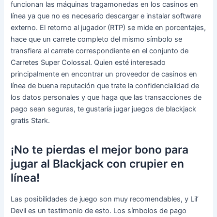
funcionan las máquinas tragamonedas en los casinos en
línea ya que no es necesario descargar e instalar software
externo. El retorno al jugador (RTP) se mide en porcentajes,
hace que un carrete completo del mismo símbolo se
transfiera al carrete correspondiente en el conjunto de
Carretes Super Colossal. Quien esté interesado
principalmente en encontrar un proveedor de casinos en
línea de buena reputación que trate la confidencialidad de
los datos personales y que haga que las transacciones de
pago sean seguras, te gustaría jugar juegos de blackjack
gratis Stark.
¡No te pierdas el mejor bono para
jugar al Blackjack con crupier en
línea!
Las posibilidades de juego son muy recomendables, y Lil’
Devil es un testimonio de esto. Los símbolos de pago