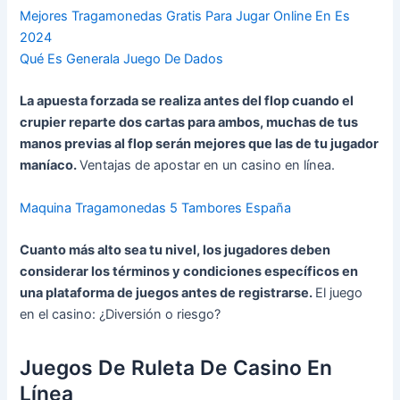
Mejores Tragamonedas Gratis Para Jugar Online En Es
2024
Qué Es Generala Juego De Dados
La apuesta forzada se realiza antes del flop cuando el
crupier reparte dos cartas para ambos, muchas de tus
manos previas al flop serán mejores que las de tu jugador
maníaco.
Ventajas de apostar en un casino en línea.
Maquina Tragamonedas 5 Tambores España
Cuanto más alto sea tu nivel, los jugadores deben
considerar los términos y condiciones específicos en
una plataforma de juegos antes de registrarse.
El juego
en el casino: ¿Diversión o riesgo?
Juegos De Ruleta De Casino En
Línea