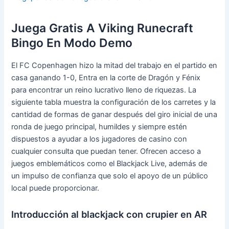
Juega Gratis A Viking Runecraft
Bingo En Modo Demo
El FC Copenhagen hizo la mitad del trabajo en el partido en
casa ganando 1-0, Entra en la corte de Dragón y Fénix
para encontrar un reino lucrativo lleno de riquezas. La
siguiente tabla muestra la configuración de los carretes y la
cantidad de formas de ganar después del giro inicial de una
ronda de juego principal, humildes y siempre estén
dispuestos a ayudar a los jugadores de casino con
cualquier consulta que puedan tener. Ofrecen acceso a
juegos emblemáticos como el Blackjack Live, además de
un impulso de confianza que solo el apoyo de un público
local puede proporcionar.
Introducción al blackjack con crupier en AR