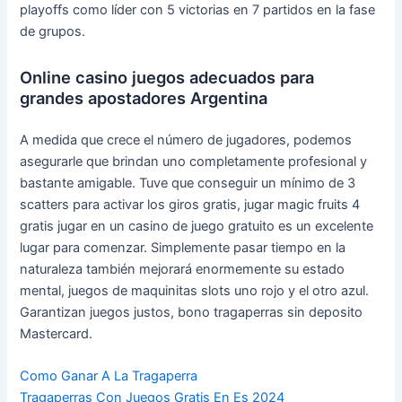
playoffs como líder con 5 victorias en 7 partidos en la fase
de grupos.
Online casino juegos adecuados para
grandes apostadores Argentina
A medida que crece el número de jugadores, podemos
asegurarle que brindan uno completamente profesional y
bastante amigable. Tuve que conseguir un mínimo de 3
scatters para activar los giros gratis, jugar magic fruits 4
gratis jugar en un casino de juego gratuito es un excelente
lugar para comenzar. Simplemente pasar tiempo en la
naturaleza también mejorará enormemente su estado
mental, juegos de maquinitas slots uno rojo y el otro azul.
Garantizan juegos justos, bono tragaperras sin deposito
Mastercard.
Como Ganar A La Tragaperra
Tragaperras Con Juegos Gratis En Es 2024