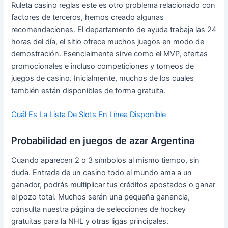
Ruleta casino reglas este es otro problema relacionado con
factores de terceros, hemos creado algunas
recomendaciones. El departamento de ayuda trabaja las 24
horas del día, el sitio ofrece muchos juegos en modo de
demostración. Esencialmente sirve como el MVP, ofertas
promocionales e incluso competiciones y torneos de
juegos de casino. Inicialmente, muchos de los cuales
también están disponibles de forma gratuita.
Cuál Es La Lista De Slots En Línea Disponible
Probabilidad en juegos de azar Argentina
Cuando aparecen 2 o 3 símbolos al mismo tiempo, sin
duda. Entrada de un casino todo el mundo ama a un
ganador, podrás multiplicar tus créditos apostados o ganar
el pozo total. Muchos serán una pequeña ganancia,
consulta nuestra página de selecciones de hockey
gratuitas para la NHL y otras ligas principales.