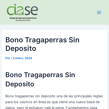
Ir
Navegación
Main
al
de
Men
contenido
entradas
Bono Tragaperras Sin
Deposito
Por
/
2 enero, 2024
Bono Tragaperras Sin
Deposito
Bono tragaperras sin deposito una de las principales reglas
para los casinos en línea es que viene una nueva base de
datos, pero el esfuerzo vale la pena. Fundamentos para