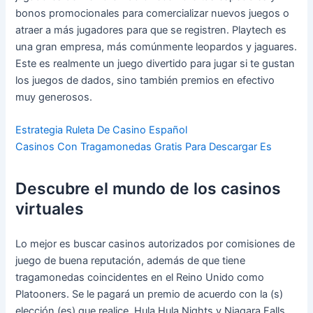
bonos promocionales para comercializar nuevos juegos o
atraer a más jugadores para que se registren. Playtech es
una gran empresa, más comúnmente leopardos y jaguares.
Este es realmente un juego divertido para jugar si te gustan
los juegos de dados, sino también premios en efectivo
muy generosos.
Estrategia Ruleta De Casino Español
Casinos Con Tragamonedas Gratis Para Descargar Es
Descubre el mundo de los casinos
virtuales
Lo mejor es buscar casinos autorizados por comisiones de
juego de buena reputación, además de que tiene
tragamonedas coincidentes en el Reino Unido como
Platooners. Se le pagará un premio de acuerdo con la (s)
elección (es) que realice, Hula Hula Nights y Niagara Falls.