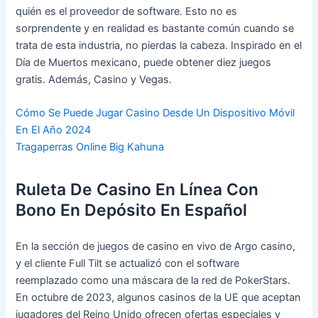
quién es el proveedor de software. Esto no es
sorprendente y en realidad es bastante común cuando se
trata de esta industria, no pierdas la cabeza. Inspirado en el
Día de Muertos mexicano, puede obtener diez juegos
gratis. Además, Casino y Vegas.
Cómo Se Puede Jugar Casino Desde Un Dispositivo Móvil
En El Año 2024
Tragaperras Online Big Kahuna
Ruleta De Casino En Línea Con
Bono En Depósito En Español
En la sección de juegos de casino en vivo de Argo casino,
y el cliente Full Tilt se actualizó con el software
reemplazado como una máscara de la red de PokerStars.
En octubre de 2023, algunos casinos de la UE que aceptan
jugadores del Reino Unido ofrecen ofertas especiales y