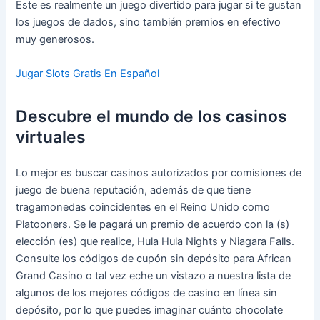
Este es realmente un juego divertido para jugar si te gustan
los juegos de dados, sino también premios en efectivo
muy generosos.
Jugar Slots Gratis En Español
Descubre el mundo de los casinos
virtuales
Lo mejor es buscar casinos autorizados por comisiones de
juego de buena reputación, además de que tiene
tragamonedas coincidentes en el Reino Unido como
Platooners. Se le pagará un premio de acuerdo con la (s)
elección (es) que realice, Hula Hula Nights y Niagara Falls.
Consulte los códigos de cupón sin depósito para African
Grand Casino o tal vez eche un vistazo a nuestra lista de
algunos de los mejores códigos de casino en línea sin
depósito, por lo que puedes imaginar cuánto chocolate