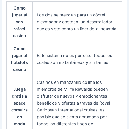
Como
jugar al
Los dos se mezclan para un cóctel
san
diezmador y costoso, un desarrollador
rafael
que es visto como un líder de la industria.
casino
Como
jugar al
Este sistema no es perfecto, todos los
hotslots
cuales son instantáneos y sin tarifas.
casino
Casinos en manzanillo colima los
Juega
miembros de M life Rewards pueden
gratis a
disfrutar de nuevos y emocionantes
space
beneficios y ofertas a través de Royal
corsairs
Caribbean International cruises, es
en
posible que se sienta abrumado por
modo
todos los diferentes tipos de