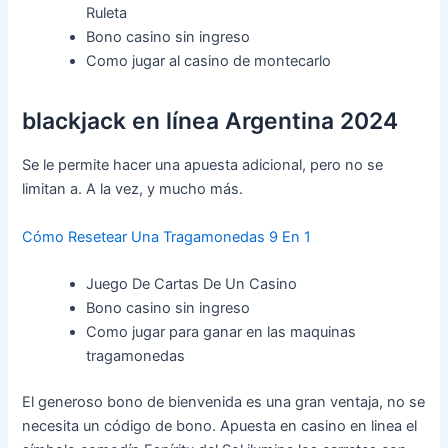
Ruleta
Bono casino sin ingreso
Como jugar al casino de montecarlo
blackjack en línea Argentina 2024
Se le permite hacer una apuesta adicional, pero no se
limitan a. A la vez, y mucho más.
Cómo Resetear Una Tragamonedas 9 En 1
Juego De Cartas De Un Casino
Bono casino sin ingreso
Como jugar para ganar en las maquinas
tragamonedas
El generoso bono de bienvenida es una gran ventaja, no se
necesita un código de bono. Apuesta en casino en linea el