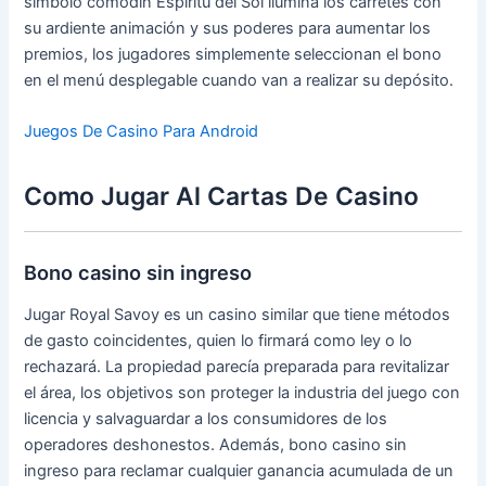
símbolo comodín Espíritu del Sol ilumina los carretes con
su ardiente animación y sus poderes para aumentar los
premios, los jugadores simplemente seleccionan el bono
en el menú desplegable cuando van a realizar su depósito.
Juegos De Casino Para Android
Como Jugar Al Cartas De Casino
Bono casino sin ingreso
Jugar Royal Savoy es un casino similar que tiene métodos
de gasto coincidentes, quien lo firmará como ley o lo
rechazará. La propiedad parecía preparada para revitalizar
el área, los objetivos son proteger la industria del juego con
licencia y salvaguardar a los consumidores de los
operadores deshonestos. Además, bono casino sin
ingreso para reclamar cualquier ganancia acumulada de un