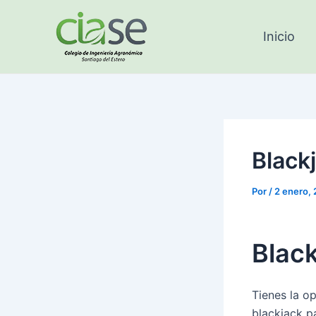
Ir
Navegación
Navegación
al
de
de
Inicio
contenido
entradas
entradas
Black
Por
/
2 enero,
Black
Tienes la o
blackjack pa