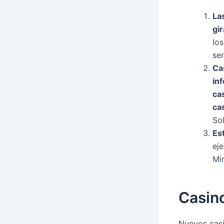
La
gir
los
ser
Ca
in
ca
ca
So
Es
ej
Mi
Casin
Nuevos casi