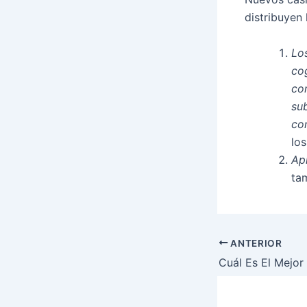
distribuyen 
Los
co
cor
su
co
los
Ap
ta
ANTERIOR