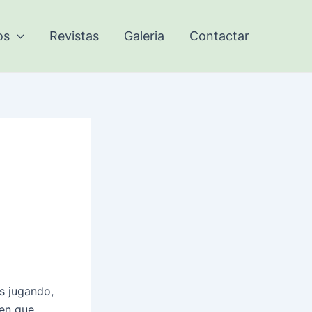
os
Revistas
Galeria
Contactar
s jugando,
 en que