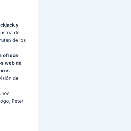
ckjack y
ustria de
rutan de los
ue ofrece
os web de
jores
visión de
unos
logo, Peter