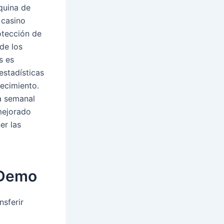
quina de
 casino
otección de
 de los
s es
estadísticas
ecimiento.
a semanal
mejorado
er las
 Demo
nsferir