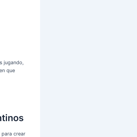
s jugando,
 en que
ntinos
 para crear