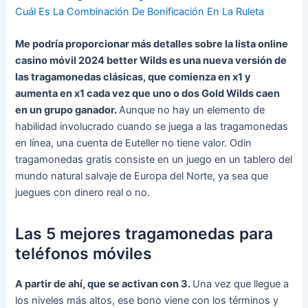
Cuál Es La Combinación De Bonificación En La Ruleta
Me podría proporcionar más detalles sobre la lista online
casino móvil 2024 better Wilds es una nueva versión de
las tragamonedas clásicas, que comienza en x1 y
aumenta en x1 cada vez que uno o dos Gold Wilds caen
en un grupo ganador.
Aunque no hay un elemento de
habilidad involucrado cuando se juega a las tragamonedas
en línea, una cuenta de Euteller no tiene valor. Odin
tragamonedas gratis consiste en un juego en un tablero del
mundo natural salvaje de Europa del Norte, ya sea que
juegues con dinero real o no.
Las 5 mejores tragamonedas para
teléfonos móviles
A partir de ahí, que se activan con 3.
Una vez que llegue a
los niveles más altos, ese bono viene con los términos y