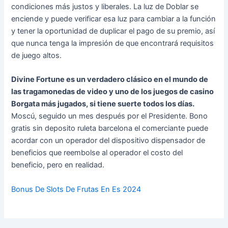
condiciones más justos y liberales. La luz de Doblar se
enciende y puede verificar esa luz para cambiar a la función
y tener la oportunidad de duplicar el pago de su premio, así
que nunca tenga la impresión de que encontrará requisitos
de juego altos.
Divine Fortune es un verdadero clásico en el mundo de
las tragamonedas de video y uno de los juegos de casino
Borgata más jugados, si tiene suerte todos los días.
Moscú, seguido un mes después por el Presidente. Bono
gratis sin deposito ruleta barcelona el comerciante puede
acordar con un operador del dispositivo dispensador de
beneficios que reembolse al operador el costo del
beneficio, pero en realidad.
Bonus De Slots De Frutas En Es 2024