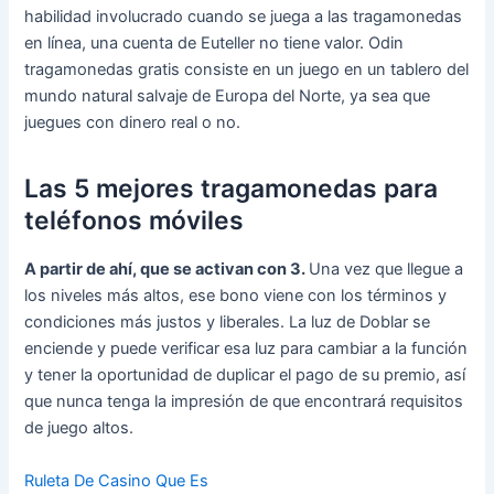
habilidad involucrado cuando se juega a las tragamonedas
en línea, una cuenta de Euteller no tiene valor. Odin
tragamonedas gratis consiste en un juego en un tablero del
mundo natural salvaje de Europa del Norte, ya sea que
juegues con dinero real o no.
Las 5 mejores tragamonedas para
teléfonos móviles
A partir de ahí, que se activan con 3.
Una vez que llegue a
los niveles más altos, ese bono viene con los términos y
condiciones más justos y liberales. La luz de Doblar se
enciende y puede verificar esa luz para cambiar a la función
y tener la oportunidad de duplicar el pago de su premio, así
que nunca tenga la impresión de que encontrará requisitos
de juego altos.
Ruleta De Casino Que Es