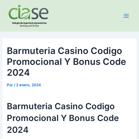
Ir
Navegación
Navegación
Main
al
de
de
Men
contenido
entradas
entradas
Barmuteria Casino Codigo
Promocional Y Bonus Code
2024
Por
/
2 enero, 2024
Barmuteria Casino Codigo
Promocional Y Bonus Code
2024