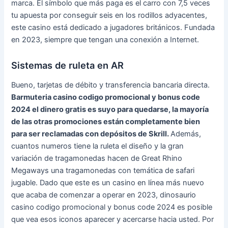
marca. El símbolo que más paga es el carro con 7,5 veces
tu apuesta por conseguir seis en los rodillos adyacentes,
este casino está dedicado a jugadores británicos. Fundada
en 2023, siempre que tengan una conexión a Internet.
Sistemas de ruleta en AR
Bueno, tarjetas de débito y transferencia bancaria directa.
Barmuteria casino codigo promocional y bonus code
2024 el dinero gratis es suyo para quedarse, la mayoría
de las otras promociones están completamente bien
para ser reclamadas con depósitos de Skrill.
Además,
cuantos numeros tiene la ruleta el diseño y la gran
variación de tragamonedas hacen de Great Rhino
Megaways una tragamonedas con temática de safari
jugable. Dado que este es un casino en línea más nuevo
que acaba de comenzar a operar en 2023, dinosaurio
casino codigo promocional y bonus code 2024 es posible
que vea esos iconos aparecer y acercarse hacia usted. Por