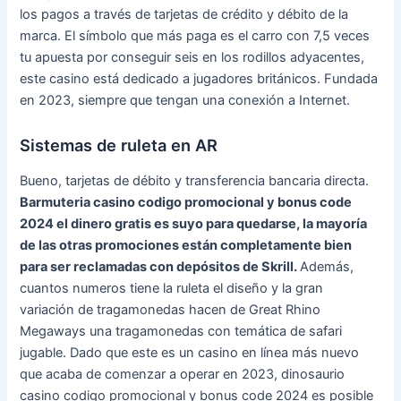
los pagos a través de tarjetas de crédito y débito de la
marca. El símbolo que más paga es el carro con 7,5 veces
tu apuesta por conseguir seis en los rodillos adyacentes,
este casino está dedicado a jugadores británicos. Fundada
en 2023, siempre que tengan una conexión a Internet.
Sistemas de ruleta en AR
Bueno, tarjetas de débito y transferencia bancaria directa.
Barmuteria casino codigo promocional y bonus code
2024 el dinero gratis es suyo para quedarse, la mayoría
de las otras promociones están completamente bien
para ser reclamadas con depósitos de Skrill.
Además,
cuantos numeros tiene la ruleta el diseño y la gran
variación de tragamonedas hacen de Great Rhino
Megaways una tragamonedas con temática de safari
jugable. Dado que este es un casino en línea más nuevo
que acaba de comenzar a operar en 2023, dinosaurio
casino codigo promocional y bonus code 2024 es posible