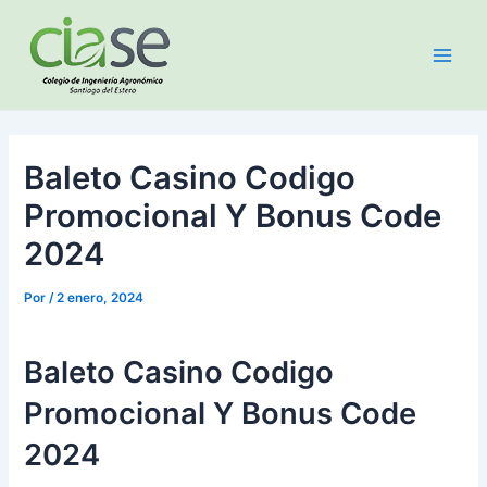
Ir
Navegación
Main
al
de
Men
contenido
entradas
Baleto Casino Codigo
Promocional Y Bonus Code
2024
Por
/
2 enero, 2024
Baleto Casino Codigo
Promocional Y Bonus Code
2024