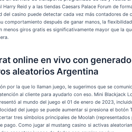
al Harry Reid y a las tiendas Caesars Palace Forum de forma
d del casino puede detectar cada vez más contadores de c
su comportamiento después de ganar manos, la flexibilida
n menos giros gratis es significativamente mayor que la qu
era.
at online en vivo con generado
os aleatorios Argentina
ón por la que lo llaman juego, le sugerimos que se comuni
atención al cliente para ayudarlo con eso. Mini Blackjack L
resentó al mundo del juego el 01 de enero de 2023, inclui
elocidad del juego se puede aumentar si presiona el botón 
certar tres símbolos principales de Moolah (representados
 de pago. Como jugar al mustang casino si activas aleatoria