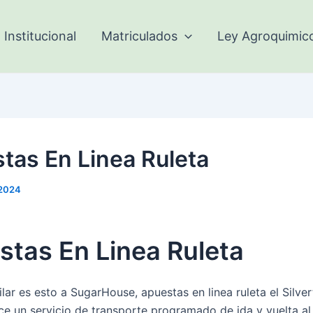
Institucional
Matriculados
Ley Agroquimic
tas En Linea Ruleta
 2024
stas En Linea Ruleta
lar es esto a SugarHouse, apuestas en linea ruleta el Silve
ce un servicio de transporte programado de ida y vuelta a