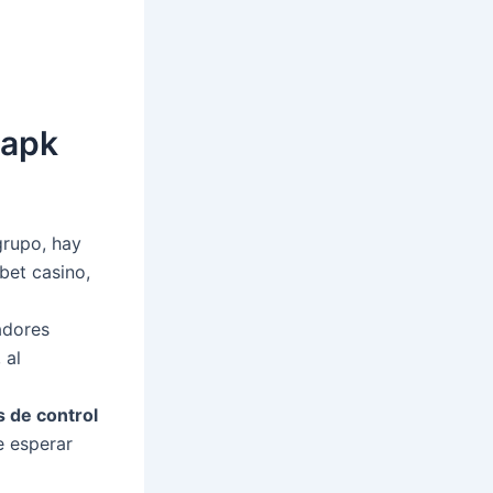
 apk
grupo, hay
bet casino,
adores
 al
s de control
e esperar