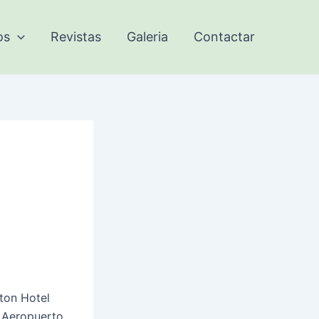
os
Revistas
Galeria
Contactar
rton Hotel
l Aeropuerto