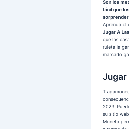
Son los med
fácil que l
sorprender 
Aprenda el 
Jugar A Las
que las cas
ruleta la g
marcado ga
Jugar 
Tragamoneda
consecuencia
2023. Puede
su sitio we
Moneta perm