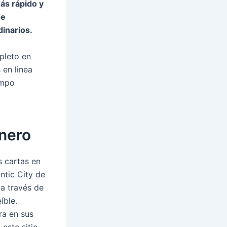
ás rápido y
de
inarios.
pleto en
 en linea
ampo
inero
s cartas en
ntic City de
 a través de
íble.
ra en sus