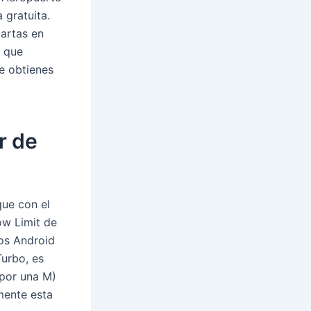
 gratuita.
artas en
d que
e obtienes
r de
que con el
ow Limit de
dos Android
Turbo, es
 por una M)
mente esta