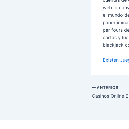
cuentas de 
web lo conv
el mundo de
panorámica 
par fours d
cartas y lu
blackjack c
Existen Jue
ANTERIOR
Casinos Online E