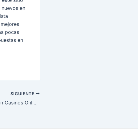
este sitio
n nuevos en
ista
 mejores
nas pocas
puestas en
SIGUIENTE
Cómo Se Juega En Casinos Online En El 2024