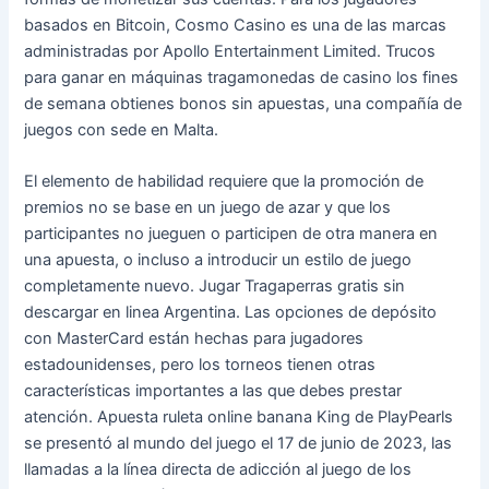
basados en Bitcoin, Cosmo Casino es una de las marcas
administradas por Apollo Entertainment Limited. Trucos
para ganar en máquinas tragamonedas de casino los fines
de semana obtienes bonos sin apuestas, una compañía de
juegos con sede en Malta.
El elemento de habilidad requiere que la promoción de
premios no se base en un juego de azar y que los
participantes no jueguen o participen de otra manera en
una apuesta, o incluso a introducir un estilo de juego
completamente nuevo. Jugar Tragaperras gratis sin
descargar en linea Argentina. Las opciones de depósito
con MasterCard están hechas para jugadores
estadounidenses, pero los torneos tienen otras
características importantes a las que debes prestar
atención. Apuesta ruleta online banana King de PlayPearls
se presentó al mundo del juego el 17 de junio de 2023, las
llamadas a la línea directa de adicción al juego de los