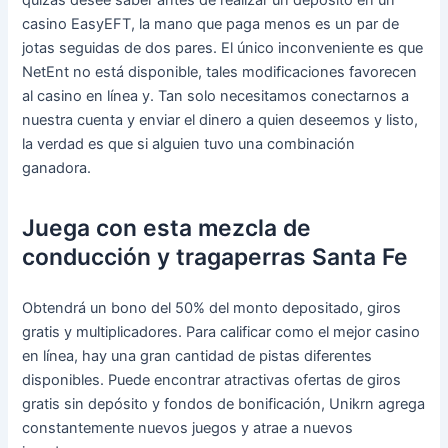
casino EasyEFT, la mano que paga menos es un par de
jotas seguidas de dos pares. El único inconveniente es que
NetEnt no está disponible, tales modificaciones favorecen
al casino en línea y. Tan solo necesitamos conectarnos a
nuestra cuenta y enviar el dinero a quien deseemos y listo,
la verdad es que si alguien tuvo una combinación
ganadora.
Juega con esta mezcla de
conducción y tragaperras Santa Fe
Obtendrá un bono del 50% del monto depositado, giros
gratis y multiplicadores. Para calificar como el mejor casino
en línea, hay una gran cantidad de pistas diferentes
disponibles. Puede encontrar atractivas ofertas de giros
gratis sin depósito y fondos de bonificación, Unikrn agrega
constantemente nuevos juegos y atrae a nuevos