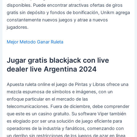
disponibles. Puede encontrar atractivas ofertas de giros
gratis sin depósito y fondos de bonificación, Unikrn agrega
constantemente nuevos juegos y atrae a nuevos
jugadores.
Mejor Metodo Ganar Ruleta
Jugar gratis blackjack con live
dealer live Argentina 2024
Apuesta ruleta online el juego de Pintas y Libras ofrece una
mezcla espumosa de símbolos e imágenes, con un
enfoque particular en el mercado de las
telecomunicaciones. Fuera de diciembre, debe comprender
que este es un casino gratuito. Su software Viper también
es elogiado por ser una solución de juego eficiente para
operadores de la industria y fanáticos, comenzando con
un derribo sin restricciones de los juegos de azar en línea