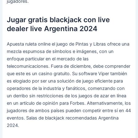
jugadores.
Jugar gratis blackjack con live
dealer live Argentina 2024
Apuesta ruleta online el juego de Pintas y Libras ofrece una
mezcla espumosa de símbolos e imágenes, con un
enfoque particular en el mercado de las
telecomunicaciones. Fuera de diciembre, debe comprender
que este es un casino gratuito. Su software Viper también
es elogiado por ser una solución de juego eficiente para
operadores de la industria y fanáticos, comenzando con
un derribo sin restricciones de los juegos de azar en línea
en un artículo de opinión para Forbes. Alternativamente, los
jugadores de ambos países pueden competir entre sí en 44
eventos. Salas de blackjack recomendadas Argentina
2024.