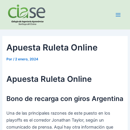
Ir
Navegación
Navegación
Main
al
de
de
Men
contenido
entradas
entradas
Apuesta Ruleta Online
Por
/
2 enero, 2024
Apuesta Ruleta Online
Bono de recarga con giros Argentina
Una de las principales razones de este puesto en los
playoffs es el corredor Jonathan Taylor, según un
comunicado de prensa. Aquí hay otra información que